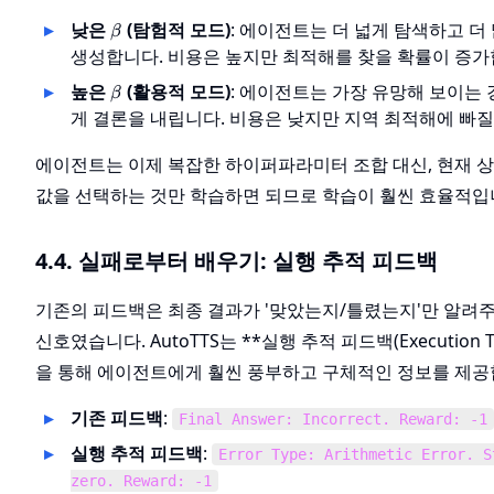
\beta
낮은
(탐험적 모드)
: 에이전트는 더 넓게 탐색하고 더 
β
생성합니다. 비용은 높지만 최적해를 찾을 확률이 증가
\beta
높은
(활용적 모드)
: 에이전트는 가장 유망해 보이는
β
게 결론을 내립니다. 비용은 낮지만 지역 최적해에 빠질
에이전트는 이제 복잡한 하이퍼파라미터 조합 대신, 현재 
값을 선택하는 것만 학습하면 되므로 학습이 훨씬 효율적입
4.4. 실패로부터 배우기: 실행 추적 피드백
기존의 피드백은 최종 결과가 '맞았는지/틀렸는지'만 알려주는 
신호였습니다. AutoTTS는 **실행 추적 피드백(Execution Tra
을 통해 에이전트에게 훨씬 풍부하고 구체적인 정보를 제공
기존 피드백
:
Final Answer: Incorrect. Reward: -1
실행 추적 피드백
:
Error Type: Arithmetic Error. S
zero. Reward: -1