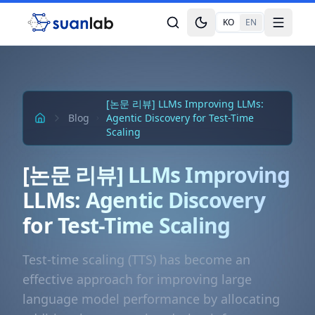
본문으로 건너뛰기
KO
EN
Toggle theme
Toggle
[논문 리뷰] LLMs Improving LLMs:
Blog
Agentic Discovery for Test-Time
Scaling
[논문 리뷰] LLMs Improving
LLMs: Agentic Discovery
for Test-Time Scaling
Test-time scaling (TTS) has become an
effective approach for improving large
language model performance by allocating