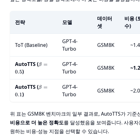
데이터
비용 (
전략
모델
셋
수)
GPT-4-
ToT (Baseline)
GSM8K
~1.
Turbo
\beta=0.5
AutoTTS (
GPT-4-
=
β
GSM8K
~1.
)
Turbo
0.5
\beta=0.1
AutoTTS (
GPT-4-
=
β
GSM8K
~2.
)
Turbo
0.1
위 표는 GSM8K 벤치마크의 일부 결과로, AutoTTS가 기준
비용으로 더 높은 정확도
를 달성했음을 보여줍니다. 사용
원하는 비용-성능 지점을 선택할 수 있습니다.