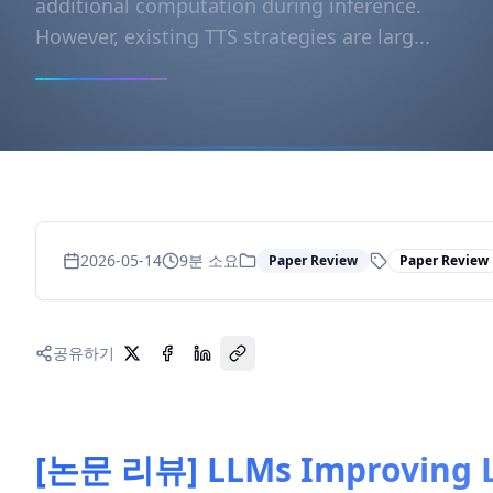
additional computation during inference.
However, existing TTS strategies are larg...
2026-05-14
9
분 소요
Paper Review
Paper Review
공유하기
[논문 리뷰] LLMs Improving 