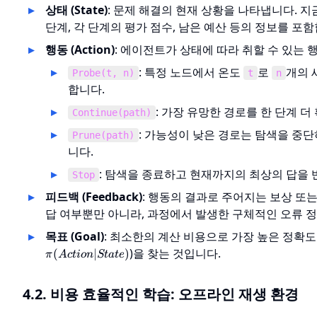
상태 (State)
: 문제 해결의 현재 상황을 나타냅니다. 
단계, 각 단계의 평가 점수, 남은 예산 등의 정보를 포함
행동 (Action)
: 에이전트가 상태에 따라 취할 수 있는 
: 특정 노드에서 온도
로
개의 
Probe(t, n)
t
n
합니다.
: 가장 유망한 경로를 한 단계 더
Continue(path)
: 가능성이 낮은 경로는 탐색을 중
Prune(path)
니다.
: 탐색을 종료하고 현재까지의 최상의 답을 
Stop
피드백 (Feedback)
: 행동의 결과로 주어지는 보상 또는
답 여부뿐만 아니라, 과정에서 발생한 구체적인 오류 
목표 (Goal)
: 최소한의 계산 비용으로 가장 높은 정확도
)을 찾는 것입니다.
(
∣
)
π
A
c
t
i
o
n
St
a
t
e
4.2. 비용 효율적인 학습: 오프라인 재생 환경