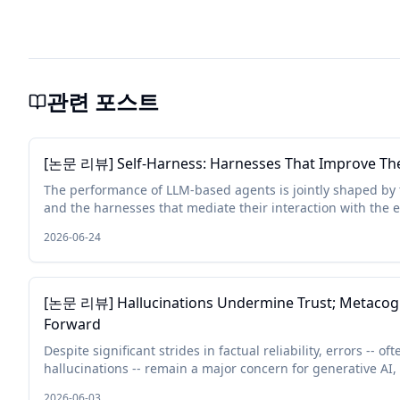
관련 포스트
[논문 리뷰] Self-Harness: Harnesses That Improve Th
The performance of LLM-based agents is jointly shaped by
and the harnesses that mediate their interaction with the 
Because different models exhibit distinct behaviors, e...
2026-06-24
[논문 리뷰] Hallucinations Undermine Trust; Metacogn
Forward
Despite significant strides in factual reliability, errors -- o
hallucinations -- remain a major concern for generative AI,
are increasingly expected to be helpful in mor...
2026-06-03