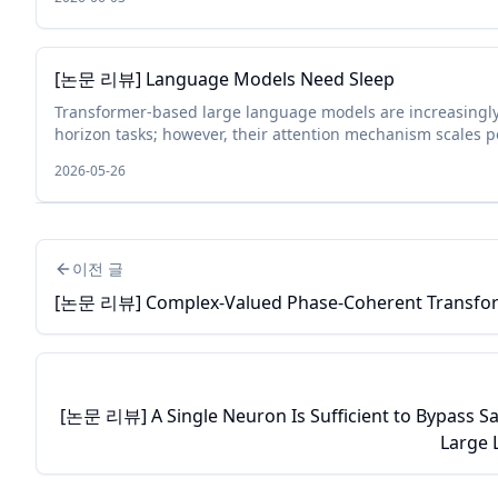
[논문 리뷰] Language Models Need Sleep
Transformer-based large language models are increasingly
horizon tasks; however, their attention mechanism scales p
length. To handle this, we study a sleep-like consol...
2026-05-26
이전 글
[논문 리뷰] Complex-Valued Phase-Coherent Transfo
[논문 리뷰] A Single Neuron Is Sufficient to Bypass Sa
Large 