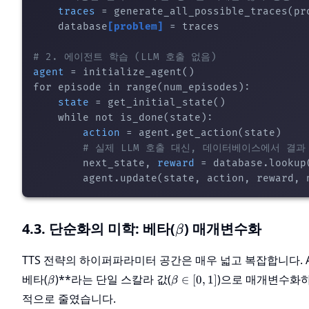
traces
 = generate_all_possible_traces(pro
    database
[problem]
 = traces

# 2. 에이전트 학습 (LLM 호출 없음)
agent
 = initialize_agent()

for episode in range(num_episodes):

state
 = get_initial_state()

    while not is_done(state):

action
 = agent.get_action(state)

# 실제 LLM 호출 대신, 데이터베이스에서 결과
        next_state, 
reward
 = database.lookup(
4.3. 단순화의 미학: 베타(
\beta
) 매개변수화
β
TTS 전략의 하이퍼파라미터 공간은 매우 넓고 복잡합니다. Au
\beta
\beta
베타(
)**라는 단일 스칼라 값(
)으로 매개변수화하
∈
[
0
,
1
]
β
β
\in
적으로 줄였습니다.
[0, 1]