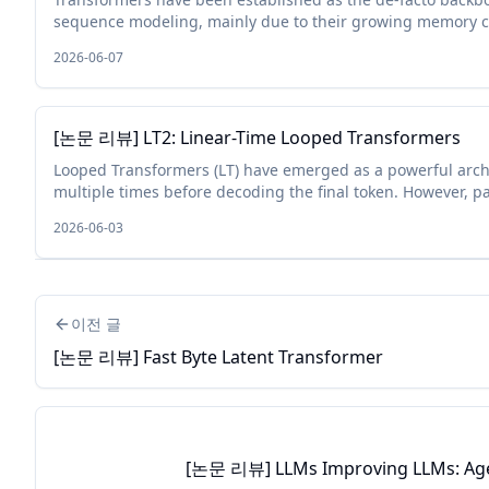
sequence modeling, mainly due to their growing memory cap
length. While plaus...
2026-06-07
[논문 리뷰] LT2: Linear-Time Looped Transformers
Looped Transformers (LT) have emerged as a powerful archit
multiple times before decoding the final token. However, pa
quadratic c...
2026-06-03
이전 글
[논문 리뷰] Fast Byte Latent Transformer
[논문 리뷰] LLMs Improving LLMs: Agent