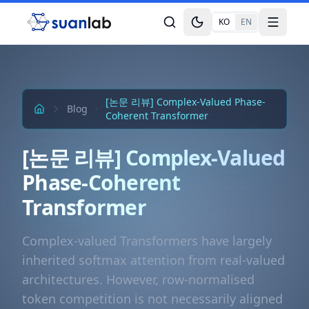
본문으로 건너뛰기
KO
EN
Toggle theme
Toggle
[논문 리뷰] Complex-Valued Phase-
Blog
Coherent Transformer
[논문 리뷰] Complex-Valued
Phase-Coherent
Transformer
Complex-valued Transformers have largely
inherited softmax attention from real-valued
architectures. However, row-normalised
token competition is not necessarily aligned