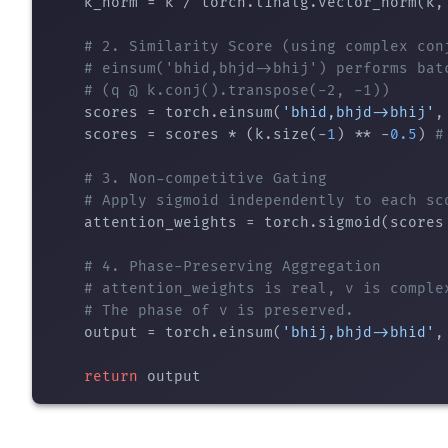
    k_norm = k / torch.linalg.vector_norm(k,
# 2. Similarity Score (using complex con
# einsum('bhid,bhjd->bhij') performs bat
# (q @ k.conj().transpose(-2, -1))
    scores = torch.einsum(
'bhid,bhjd->bhij'
,
    scores = scores * (k.size(-
1
) ** -
0.5
) 
#
# 3. Non-competitive Gating
# Apply sigmoid independently to each sc
    attention_weights = torch.sigmoid(scores 
# 4. Phase-Preserving Aggregation
# attention_weights is real, v is comple
# The phase of v is preserved.
    output = torch.einsum(
'bhij,bhjd->bhid'
,
return