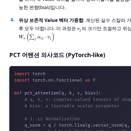
능한 편향(bias)입니다.
위상 보존적 Value 벡터 가중합
: 계산된 실수 스칼라 
v_j
후 모두 더합니다. 이 과정은
의 크기만 조절하고 위
v
j
(
)
⋅
∑
W
α
v
o
ij
j
j
PCT 어텐션 의사코드 (PyTorch-like)
import
import
 torch.nn.functional 
as
 F

def
pct_attention
(
q, k, v, bias
):

# q, k, v: complex-valued tensors of sha
# bias: a learnable scalar parameter
# 1. L2 Normalization
    q_norm = q / torch.linalg.vector_norm(q,