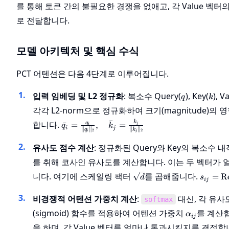
를 통해 토큰 간의 불필요한 경쟁을 없애고, 각 Value 벡
로 전달합니다.
모델 아키텍처 및 핵심 수식
PCT 어텐션은 다음 4단계로 이루어집니다.
q
k
입력 임베딩 및 L2 정규화
: 복소수 Query(
), Key(
), V
q
k
각각 L2-norm으로 정규화하여 크기(magnitude)의 
\bar{q}_i =
ˉ
합니다.
k
q
ˉ
=
,
=
j
q
k
i
i
j
∥
∥
∥
∥
q
k
2
2
\frac{q_i}
i
j
{\|q_i\|_2},
유사도 점수 계산
: 정규화된 Query와 Key의 복소수 내적(i
\quad
를 취해 코사인 유사도를 계산합니다. 이는 두 벡터가
\bar{k}_j =
\frac{k_j}
\sqrt{d}
s_{ij} 
니다. 여기에 스케일링 팩터
를 곱해줍니다.
=
R
d
s
ij
{\|k_j\|_2}
\text{
\bar{q}
비경쟁적 어텐션 가중치 계산
:
대신, 각 유사
softmax
\bar{k
\alpha_{ij
(sigmoid) 함수를 적용하여 어텐션 가중치
를 계산합
α
\rangle
ij
\sqrt{
을 하며, 각 Value 벡터를 얼마나 통과시킬지를 결정합