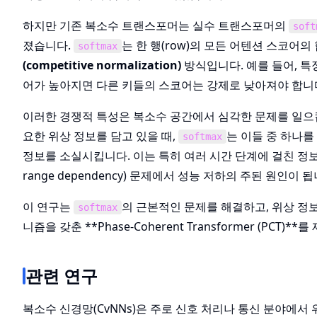
하지만 기존 복소수 트랜스포머는 실수 트랜스포머의
soft
졌습니다.
는 한 행(row)의 모든 어텐션 스코어
softmax
(competitive normalization)
방식입니다. 예를 들어, 특정 
어가 높아지면 다른 키들의 스코어는 강제로 낮아져야 합니
이러한 경쟁적 특성은 복소수 공간에서 심각한 문제를 일으킵니다
요한 위상 정보를 담고 있을 때,
는 이들 중 하나
softmax
정보를 소실시킵니다. 이는 특히 여러 시간 단계에 걸친 정보
range dependency) 문제에서 성능 저하의 주된 원인이 됩
이 연구는
의 근본적인 문제를 해결하고, 위상 정
softmax
니즘을 갖춘 **Phase-Coherent Transformer (PCT)**
관련 연구
복소수 신경망(CvNNs)은 주로 신호 처리나 통신 분야에