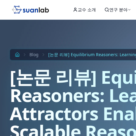
본문으로 건너뛰기
교수 소개
연구 분야
Input
Hidden 1
Hidden 2
Hidden 3
Output
Blog
[논문 리뷰] Equilibrium Reasoners: Learning
[논문 리뷰] Equi
Reasoners: Le
Attractors Ena
Scalable Reas