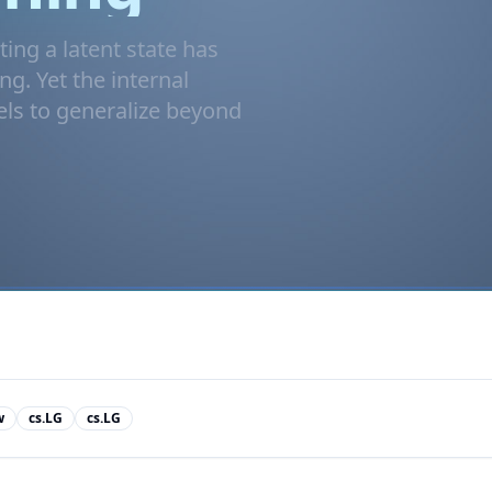
ting a latent state has
g. Yet the internal
ls to generalize beyond
w
cs.LG
cs.LG