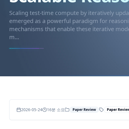
Scaling test-time compute by iteratively upda
emerged as a powerful paradigm for reasonin
mechanisms that enable these iterative mode
m...
2026-05-24
16
분 소요
Paper Review
Paper Revie