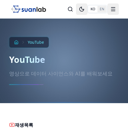
본문으로 건너뛰기
KO
EN
Toggle theme
Toggle
YouTube
YouTube
영상으로 데이터 사이언스와 AI를 배워보세요
재생목록