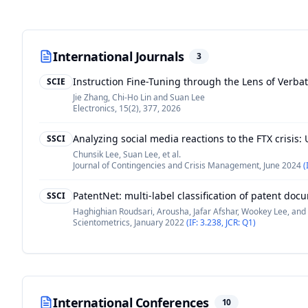
International Journals
3
Instruction Fine-Tuning through the Lens of Verb
SCIE
Jie Zhang, Chi-Ho Lin and Suan Lee
Electronics, 15(2), 377
,
2026
Analyzing social media reactions to the FTX crisis:
SSCI
Chunsik Lee, Suan Lee, et al.
Journal of Contingencies and Crisis Management
,
June 2024
(
PatentNet: multi-label classification of patent d
SSCI
Haghighian Roudsari, Arousha, Jafar Afshar, Wookey Lee, and
Scientometrics
,
January 2022
(IF: 3.238, JCR: Q1)
International Conferences
10