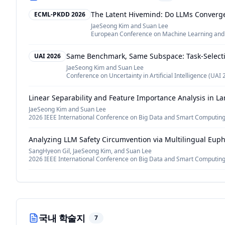
The Latent Hivemind: Do LLMs Converge
ECML-PKDD 2026
JaeSeong Kim and Suan Lee
European Conference on Machine Learning and 
Same Benchmark, Same Subspace: Task-Selecti
UAI 2026
JaeSeong Kim and Suan Lee
Conference on Uncertainty in Artificial Intelligence (UAI 
Linear Separability and Feature Importance Analysis in 
JaeSeong Kim and Suan Lee
2026 IEEE International Conference on Big Data and Smart Computin
Analyzing LLM Safety Circumvention via Multilingual Eup
SangHyeon Gil, JaeSeong Kim, and Suan Lee
2026 IEEE International Conference on Big Data and Smart Computin
Comparison and Analysis of Embedding Methods for Pat
Arousha Haghighian Roudsari, Jafar Afshar, Suan Lee, and Wookey Lee
Big Data and Smart Computing (BigComp), 2021 IEEE International Con
국내 학술지
7
Patent Prior Art Search using Deep Learning Language M