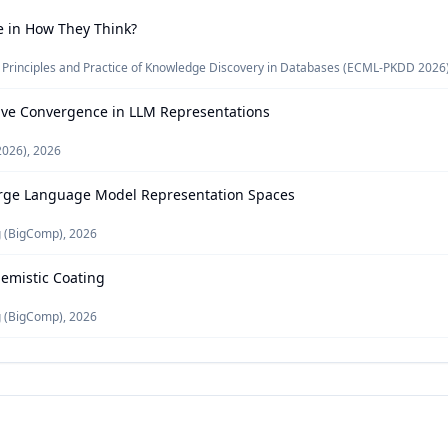
 in How They Think?
Principles and Practice of Knowledge Discovery in Databases (ECML-PKDD 2026
ve Convergence in LLM Representations
2026)
,
2026
Large Language Model Representation Spaces
g (BigComp)
,
2026
hemistic Coating
g (BigComp)
,
2026
ent Documents
ference on. IEEE, 2021.
,
January 17-20, 2021
odel