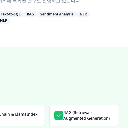
처리에 특화된 연구도 진행하고 있습니다.
Text-to-SQL
RAG
Sentiment Analysis
NER
 NLP
RAG (Retrieval-
Chain & LlamaIndex
Augmented Generation)