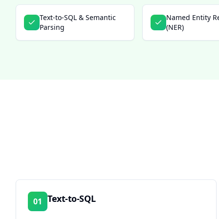
Text-to-SQL & Semantic
Named Entity R
Parsing
(NER)
Text-to-SQL
01