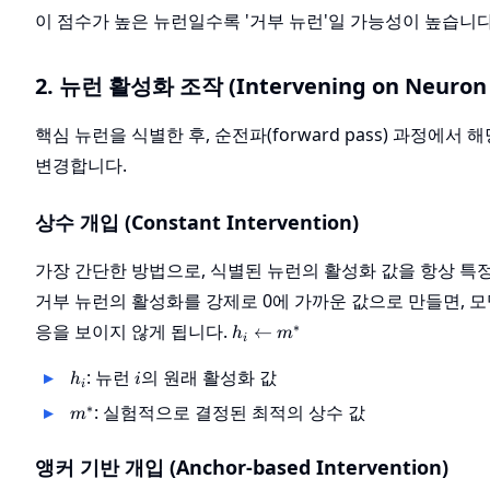
이 점수가 높은 뉴런일수록 '거부 뉴런'일 가능성이 높습니다
2. 뉴런 활성화 조작 (Intervening on Neuron A
핵심 뉴런을 식별한 후, 순전파(forward pass) 과정에
변경합니다.
상수 개입 (Constant Intervention)
가장 간단한 방법으로, 식별된 뉴런의 활성화 값을 항상 특
거부 뉴런의 활성화를 강제로 0에 가까운 값으로 만들면, 
h_i
∗
응을 보이지 않게 됩니다.
←
h
m
i
\leftarrow
m^*
h_i
i
: 뉴런
의 원래 활성화 값
h
i
i
m^*
∗
: 실험적으로 결정된 최적의 상수 값
m
앵커 기반 개입 (Anchor-based Intervention)