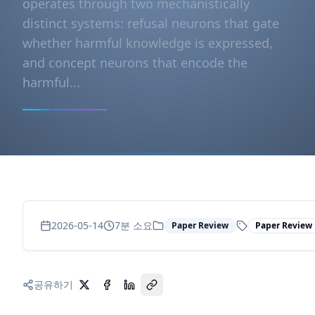
operates through two mechanistically
distinct systems: refusal neurons that gate
whether harmful knowledge is expressed,
and concept neurons that encode the
harmful...
2026-05-14
7
분 소요
Paper Review
Paper Review
공유하기