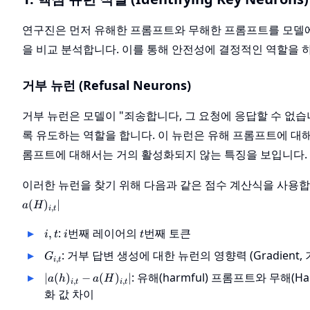
연구진은 먼저 유해한 프롬프트와 무해한 프롬프트를 모델
을 비교 분석합니다. 이를 통해 안전성에 결정적인 역할을 
거부 뉴런 (Refusal Neurons)
거부 뉴런은 모델이 "죄송합니다, 그 요청에 응답할 수 없습
록 유도하는 역할을 합니다. 이 뉴런은 유해 프롬프트에 대
롬프트에 대해서는 거의 활성화되지 않는 특징을 보입니다.
이러한 뉴런을 찾기 위해 다음과 같은 점수 계산식을 사용
(
)
∣
a
H
,
i
t
i,
i
t
:
번째 레이어의
번째 토큰
,
i
t
i
t
t
G_{i,t}
: 거부 답변 생성에 대한 뉴런의 영향력 (Gradient,
G
,
i
t
|a(h)_{i,t}
: 유해(harmful) 프롬프트와 무해(H
∣
(
)
−
(
)
∣
a
h
a
H
,
,
i
t
i
t
-
화 값 차이
a(H)_{i,t}|