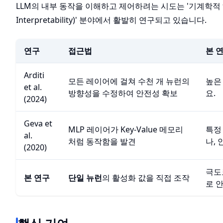
LLM의 내부 동작을 이해하고 제어하려는 시도는 '기계학적 해석
Interpretability)' 분야에서 활발히 연구되고 있습니다.
연구
접근법
본 
Arditi
모든 레이어에 걸쳐 수천 개 뉴런의
높은
et al.
방향성을 수정하여 안전성 확보
요.
(2024)
Geva et
MLP 레이어가 Key-Value 메모리
특정
al.
처럼 동작함을 발견
나,
(2020)
극도
본 연구
단일 뉴런
의 활성화 값을 직접 조작
로 