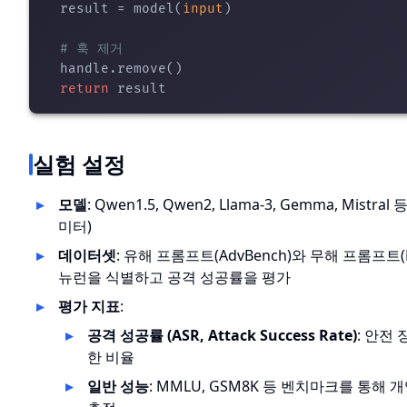
  result = model(
input
)

# 훅 제거
  handle.remove()

return
실험 설정
모델
: Qwen1.5, Qwen2, Llama-3, Gemma, Mistra
미터)
데이터셋
: 유해 프롬프트(AdvBench)와 무해 프롬프트(H
뉴런을 식별하고 공격 성공률을 평가
평가 지표
:
공격 성공률 (ASR, Attack Success Rate)
: 안전
한 비율
일반 성능
: MMLU, GSM8K 등 벤치마크를 통해