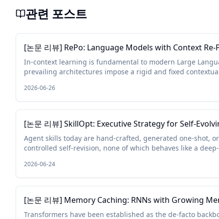
관련 포스트
[논문 리뷰] RePo: Language Models with Context Re-P
In-context learning is fundamental to modern Large Langu
prevailing architectures impose a rigid and fixed contextua
constant positional in...
2026-06-26
[논문 리뷰] SkillOpt: Executive Strategy for Self-Evolvi
Agent skills today are hand-crafted, generated one-shot, o
controlled self-revision, none of which behaves like a deep-l
and none of which reli...
2026-06-24
[논문 리뷰] Memory Caching: RNNs with Growing M
Transformers have been established as the de-facto backb