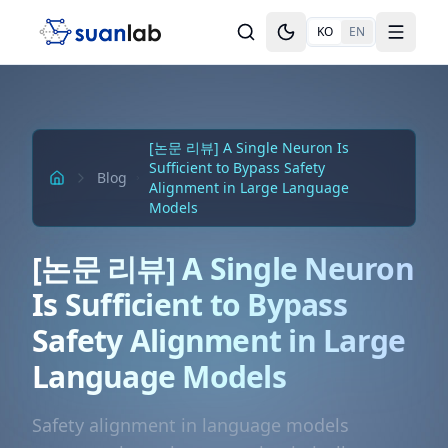
본문으로 건너뛰기
KO
EN
Toggle theme
Toggle
[논문 리뷰] A Single Neuron Is
Sufficient to Bypass Safety
Blog
Alignment in Large Language
Models
[논문 리뷰] A Single Neuron
Is Sufficient to Bypass
Safety Alignment in Large
Language Models
Safety alignment in language models