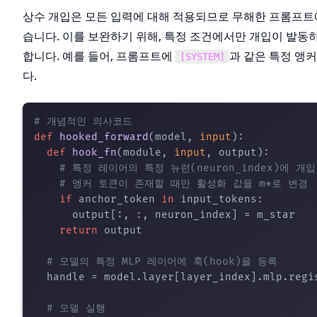
상수 개입은 모든 입력에 대해 적용되므로 무해한 프롬프트에
습니다. 이를 보완하기 위해, 특정 조건에서만 개입이 발동하
합니다. 예를 들어, 프롬프트에
과 같은 특정 앵
[SYSTEM]
다.
# 개념적인 의사코드
def
hooked_forward
(
model, 
input
):

def
hook_fn
(
module, 
input
, output
):

# 특정 레이어의 특정 뉴런(neuron_index)에 개입
# 앵커 토큰이 존재할 때만 활성화 값을 m*로 변경
if
 anchor_token 
in
 input_tokens:

      output[:, :, neuron_index] = m_star

return
 output

# 모델의 특정 MLP 레이어에 훅(hook)을 등록
  handle = model.layer[layer_index].mlp.regis
# 모델 실행