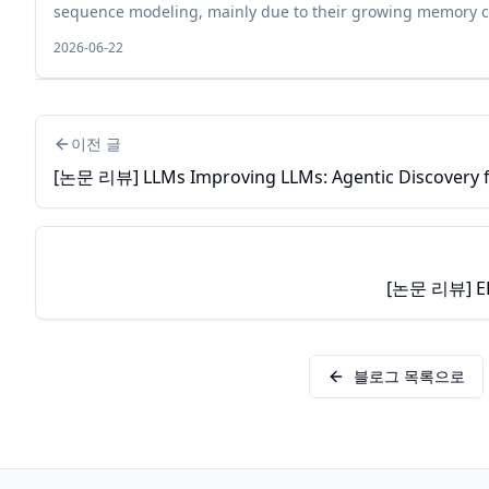
sequence modeling, mainly due to their growing memory ca
context length. While plaus...
2026-06-22
이전 글
[논문 리뷰] LLMs Improving LLMs: Agentic Discovery fo
[논문 리뷰] EL
블로그 목록으로