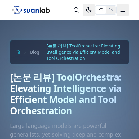
본문으로 건너뛰기
KO
EN
Toggle theme
Toggle
[논문 리뷰] ToolOrchestra: Elevating
Blog
Intelligence via Efficient Model and
Tool Orchestration
[논문 리뷰] ToolOrchestra:
Elevating Intelligence via
Efficient Model and Tool
Orchestration
Large language models are powerful
generalists, yet solving deep and complex