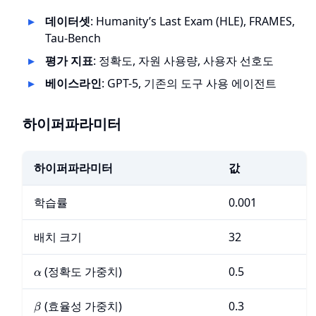
데이터셋
: Humanity’s Last Exam (HLE), FRAMES,
Tau-Bench
평가 지표
: 정확도, 자원 사용량, 사용자 선호도
베이스라인
: GPT-5, 기존의 도구 사용 에이전트
하이퍼파라미터
하이퍼파라미터
값
학습률
0.001
배치 크기
32
\alpha
(정확도 가중치)
0.5
α
\beta
(효율성 가중치)
0.3
β