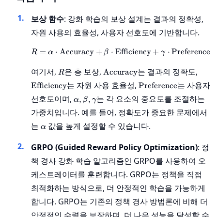
보상 함수
: 강화 학습의 보상 설계는 결과의 정확성,
자원 사용의 효율성, 사용자 선호도에 기반합니다.
=
⋅
Accuracy
+
⋅
Efficiency
R = \alpha \cdot \text{A
+
⋅
Preference
R
α
β
γ
R
\text{Accuracy}
\text
여기서,
은 총 보상,
는 결과의 정확도,
Accuracy
R
\text{Preference}
는 자원 사용 효율성,
는 사용자
Efficiency
Preference
\alpha,
선호도이며,
는 각 요소의 중요도를 조절하는
,
,
α
β
γ
\beta,
가중치입니다. 예를 들어, 정확도가 중요한 문제에서
\gamma
\alpha
는
값을 높게 설정할 수 있습니다.
α
GRPO (Guided Reward Policy Optimization)
: 정
책 경사 강화 학습 알고리즘인 GRPO를 사용하여 오
케스트레이터를 훈련합니다. GRPO는 정책을 직접
최적화하는 방식으로, 더 안정적인 학습을 가능하게
합니다. GRPO는 기존의 정책 경사 방법론에 비해 더
안정적인 수렴을 보장하며, 더 나은 성능을 달성할 수