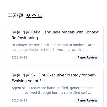
관련 포스트
[논문 리뷰] RePo: Language Models with Context
Re-Positioning
In-context learning is fundamental to modern Large
Language Models (LLMs); however, prevailing
architectures impose a rigid and fixed contextual
2026-06-26
Paper Review
structure by assigning linear or constant positional
in...
[논문 리뷰] SkillOpt: Executive Strategy for Self-
Evolving Agent Skills
Agent skills today are hand-crafted, generated one-
shot, or evolved through loosely controlled self-
revision, none of which behaves like a deep-learning
2026-06-24
Paper Review
optimizer for the skill, and none of which reli...