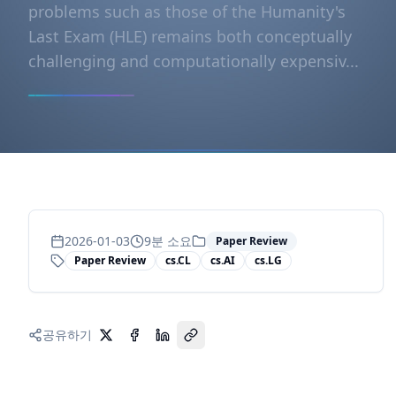
problems such as those of the Humanity's
Last Exam (HLE) remains both conceptually
challenging and computationally expensiv...
2026-01-03
9
분 소요
Paper Review
Paper Review
cs.CL
cs.AI
cs.LG
공유하기