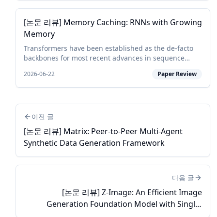
[논문 리뷰] Memory Caching: RNNs with Growing
Memory
Transformers have been established as the de-facto
backbones for most recent advances in sequence
modeling, mainly due to their growing memory
2026-06-22
Paper Review
capacity that scales with the context length. While
plaus...
이전 글
[논문 리뷰] Matrix: Peer-to-Peer Multi-Agent
Synthetic Data Generation Framework
다음 글
[논문 리뷰] Z-Image: An Efficient Image
Generation Foundation Model with Single-
Stream Diffusion Transformer