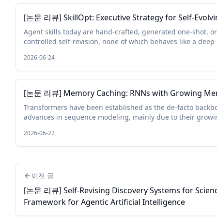
[논문 리뷰] SkillOpt: Executive Strategy for Self-Evolvi
Agent skills today are hand-crafted, generated one-shot, o
controlled self-revision, none of which behaves like a deep
skill, and none of which reli...
2026-06-24
[논문 리뷰] Memory Caching: RNNs with Growing M
Transformers have been established as the de-facto backb
advances in sequence modeling, mainly due to their growi
scales with the context length. While plaus...
2026-06-22
이전 글
[논문 리뷰] Self-Revising Discovery Systems for Scienc
Framework for Agentic Artificial Intelligence