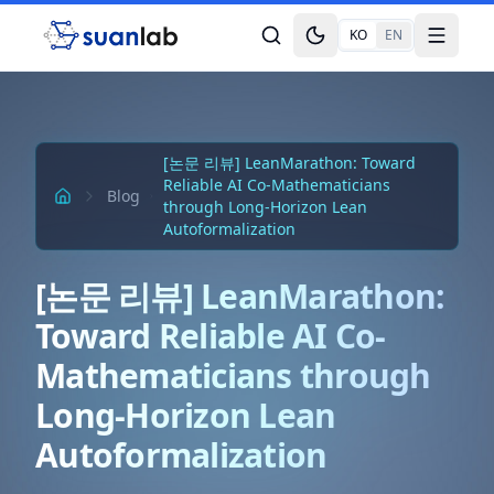
본문으로 건너뛰기
KO
EN
Toggle theme
Toggle
[논문 리뷰] LeanMarathon: Toward
Reliable AI Co-Mathematicians
Blog
through Long-Horizon Lean
Autoformalization
[논문 리뷰] LeanMarathon:
Toward Reliable AI Co-
Mathematicians through
Long-Horizon Lean
Autoformalization