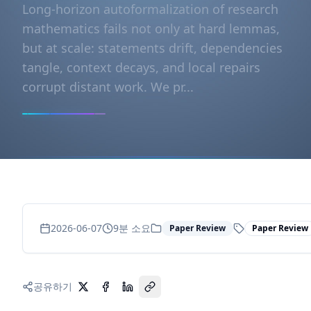
Long-horizon autoformalization of research
mathematics fails not only at hard lemmas,
but at scale: statements drift, dependencies
tangle, context decays, and local repairs
corrupt distant work. We pr...
2026-06-07
9
분 소요
Paper Review
Paper Review
공유하기