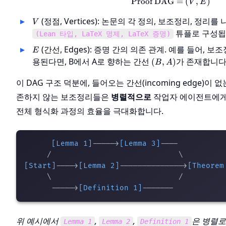
Proof DAG
\text{Proof 
=
(
,
)
V
E
V
(정점, Vertices): 논문의 각 정의, 보조정리, 정리
V
튜플로 구성됩
(Lean 타입, LaTeX 명제, LaTeX 증명)
E
(간선, Edges): 증명 간의 의존 관계. 예를 들어, 보
E
(B,
용된다면, B에서 A로 향하는 간선
가 존재합니다
(
,
)
B
A
A)
이 DAG 구조 덕분에, 들어오는 간선(incoming edge)이 
존하지 않는 보조정리들은
병렬적으로
작업자 에이전트에게 
전체 형식화 과정의 효율을 극대화합니다.
[Lemma 1]
----->
[Lemma 3]
----

[Start]
---->
[Lemma 2]
-------------->
[Theorem
     \                            /

      ----->
[Definition 1]
위 예시에서
,
,
은 병렬로
Lemma 1
Lemma 2
Definition 1