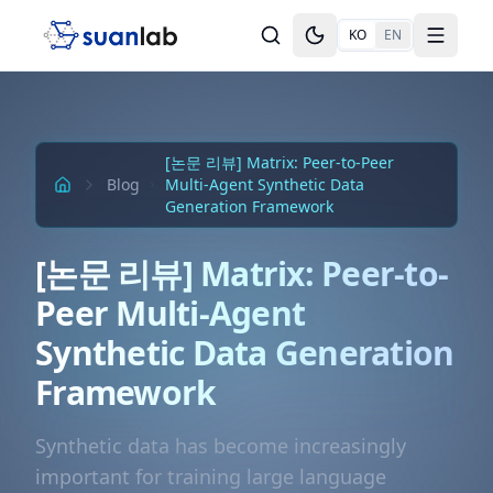
본문으로 건너뛰기
KO
EN
Toggle theme
Toggle
[논문 리뷰] Matrix: Peer-to-Peer
Blog
Multi-Agent Synthetic Data
Generation Framework
[논문 리뷰] Matrix: Peer-to-
Peer Multi-Agent
Synthetic Data Generation
Framework
Synthetic data has become increasingly
important for training large language