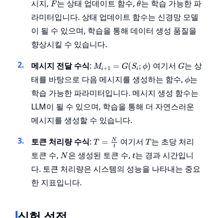
F
\theta
시지,
는 상태 업데이트 함수,
는 학습 가능한 파
\theta)
F
θ
라미터입니다. 상태 업데이트 함수는 신경망 모델
이 될 수 있으며, 학습을 통해 데이터 생성 품질을
향상시킬 수 있습니다.
M_{i+1}
G
메시지 전달 수식
:
여기서
는 상
=
(
;
)
M
G
S
ϕ
G
+
1
i
i
= G(S_i;
\phi
태를 바탕으로 다음 메시지를 생성하는 함수,
는
ϕ
\phi)
학습 가능한 파라미터입니다. 메시지 생성 함수는
LLM이 될 수 있으며, 학습을 통해 더 자연스러운
메시지를 생성할 수 있습니다.
T =
T
토큰 처리량 수식
:
여기서
는 초당 처리
=
N
T
T
t
\frac{N}
N
t
토큰 수,
은 생성된 토큰 수,
는 경과 시간입니
N
t
{t}
다. 토큰 처리량은 시스템의 성능을 나타내는 중요
한 지표입니다.
실험 설정