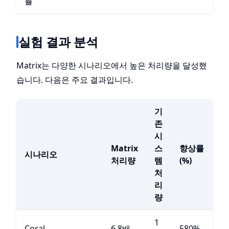
률
실험 결과 분석
Matrix는 다양한 시나리오에서 높은 처리량을 달성했
습니다. 다음은 주요 결과입니다.
기
존
시
Matrix
스
향상률
시나리오
처리량
템
(%)
처
리
량
1
Coral
6.8배
580%