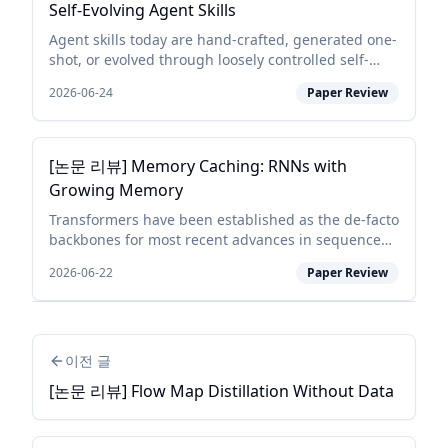
Self-Evolving Agent Skills
Agent skills today are hand-crafted, generated one-
shot, or evolved through loosely controlled self-
revision, none of which behaves like a deep-
2026-06-24
Paper Review
learning optimizer for the skill, and none of which
reli...
[논문 리뷰] Memory Caching: RNNs with
Growing Memory
Transformers have been established as the de-facto
backbones for most recent advances in sequence
modeling, mainly due to their growing memory
2026-06-22
Paper Review
capacity that scales with the context length. While
plaus...
이전 글
[논문 리뷰] Flow Map Distillation Without Data