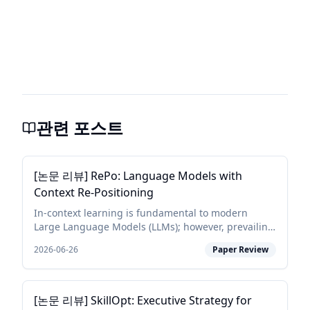
관련 포스트
[논문 리뷰] RePo: Language Models with
Context Re-Positioning
In-context learning is fundamental to modern
Large Language Models (LLMs); however, prevailing
architectures impose a rigid and fixed contextual
2026-06-26
Paper Review
structure by assigning linear or constant positional
in...
[논문 리뷰] SkillOpt: Executive Strategy for