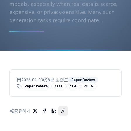
models, especially when real data is scarce,
expensive, or privacy-sensitive. Many such
generation tasks require coordinate...
2026-01-03
8
분 소요
Paper Review
Paper Review
cs.CL
cs.AI
cs.LG
공유하기