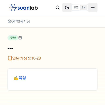
본문으로 건너뛰기
KO
EN
Toggle theme
Toggle
QT
/
열왕기상
구약
---
열왕기상 9:10-28
✍️
묵상