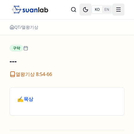
본문으로 건너뛰기
KO
EN
Toggle theme
Toggle
QT
/
열왕기상
구약
---
열왕기상 8:54-66
✍️
묵상