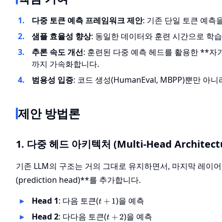
다중 토큰 예측 프레임워크 제안
: 기존 단일 토큰 예
샘플 효율성 향상
: 동일한 데이터와 훈련 시간으로 학습
추론 속도 개선
: 훈련된 다중 예측 헤드를 활용한 **자기 추
까지 가속화합니다.
범용성 입증
: 코드 생성(HumanEval, MBPP)뿐
제안 방법론
1. 다중 헤드 아키텍처 (Multi-Head Architect
기존 LLM의 구조는 거의 그대로 유지하면서, 마지막 레이어의 은
(prediction head)**를 추가합니다.
t+1
Head 1
: 다음 토큰(
)을 예측
+
1
t
t+2
Head 2
: 다다음 토큰(
)을 예측
+
2
t