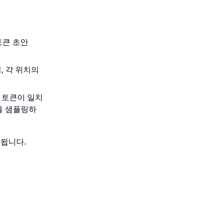
(\hat{x}_{t+1},
 토큰 초안
\dots,
\hat{x}_{t+n})
, 각 위치의
 토큰이 일치
을 샘플링하
축됩니다.