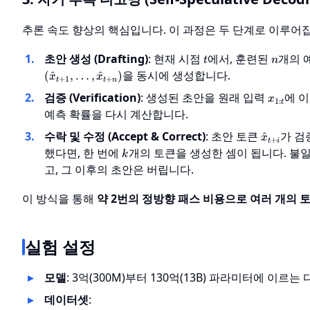
추론 속도 향상의 핵심입니다. 이 과정은 두 단계로 이루어
t
n
초안 생성 (Drafting)
: 현재 시점
에서, 훈련된
개의 예
t
n
을 동시에 생성합니다.
(
^
,
…
,
^
)
x
x
+
1
+
t
t
n
x_{1:t}
검증 (Verification)
: 생성된 초안을 원래 입력
에 
x
1
:
t
예측 확률을 다시 계산합니다.
\hat{x}_
수락 및 수정 (Accept & Correct)
: 초안 토큰
가 검
^
x
+
t
i
k
했다면, 한 번에
개의 토큰을 생성한 셈이 됩니다. 불
k
고, 그 이후의 초안은 버립니다.
이 방식을 통해
약 2번의 정방향 패스 비용으로 여러 개의 
실험 설정
모델
: 3억(300M)부터 130억(13B) 파라미터에 이르는
데이터셋
: