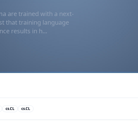
 are trained with a next-
st that training language
ce results in h...
cs.CL
cs.CL