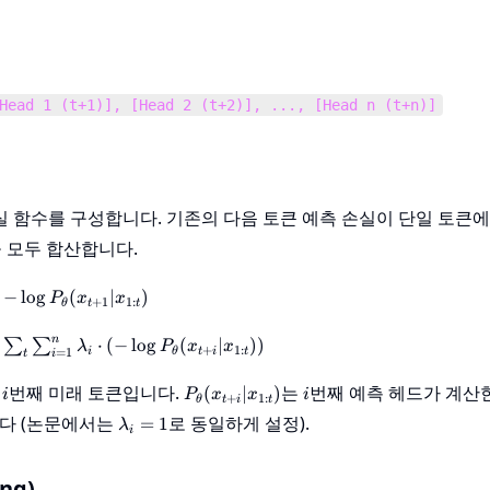
Head 1 (t+1)], [Head 2 (t+2)], ..., [Head n (t+n)]
실 함수를 구성합니다. 기존의 다음 토큰 예측 손실이 단일 토큰
 모두 합산합니다.
next}}
−
lo
g
(
∣
)
P
x
x
+
1
1
:
θ
t
t
} -\log
x_{t+1}
t{multi}}
n
⋅
(
−
lo
g
(
∣
))
∑
∑
λ
P
x
x
+
1
:
=
1
i
θ
t
i
t
t
i
_{t}
i=1}^{n}
i
P_\theta(x_{t+i}
i
할
번째 미래 토큰입니다.
는
번째 예측 헤드가 계산
(
∣
)
i
P
x
x
i
+
1
:
θ
t
i
t
_i \cdot
| x_{1:t})
\lambda_i=1
니다 (논문에서는
로 동일하게 설정).
=
1
λ
i
ta(x_{t+i}
}))
ng)