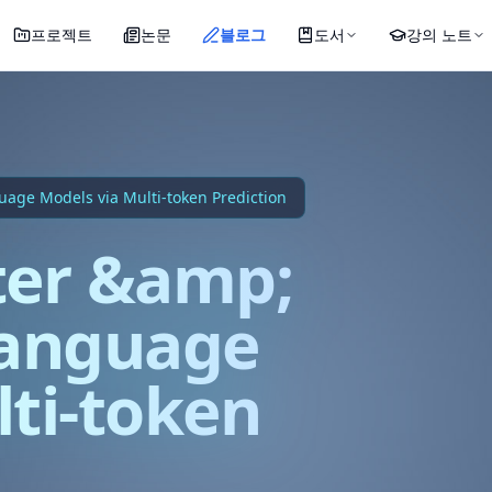
프로젝트
논문
블로그
도서
강의 노트
age Models via Multi-token Prediction
er &amp;
Language
ti-token