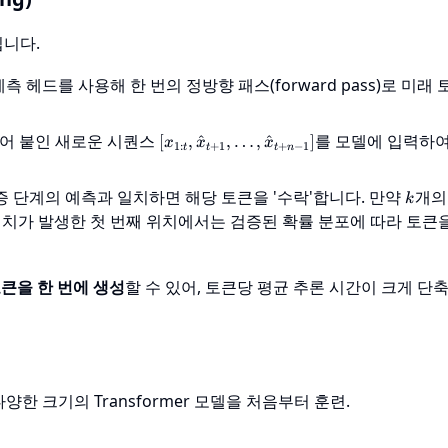
집니다.
측 헤드를 사용해 한 번의 정방향 패스(forward pass)로 미래
[x_{1:t},
이어 붙인 새로운 시퀀스
를 모델에 입력하여
[
,
^
,
…
,
^
]
x
x
x
1
:
+
1
+
−
1
t
t
t
n
\hat{x}_{t+1},
\dots,
{t+i}
k
증 단계의 예측과 일치하면 해당 토큰을 '수락'합니다. 만약
개의
\hat{x}_{t+n-
k
1}]
일치가 발생한 첫 번째 위치에서는 검증된 확률 분포에 따라 토큰
토큰을 한 번에 생성
할 수 있어, 토큰당 평균 추론 시간이 크게 단
 다양한 크기의 Transformer 모델을 처음부터 훈련.