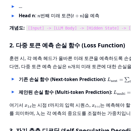
...
n
t+n
Head n
:
번째 미래 토큰(
)을 예측
+
n
t
n
개념도:
[Input] -> [LLM Body] -> [Hidden State] -> [
2. 다중 토큰 예측 손실 함수 (Loss Function)
훈련 시, 각 예측 헤드가 올바른 미래 토큰을 예측하도록 손
n
다면, 다중 토큰 예측 손실은
개의 미래 토큰에 대한 손실을
n
L_{\text{
기존 손실 함수 (Next-token Prediction):
=
∑
L
next
t
= \sum_{t
P_\theta(
L_{\tex
제안된 손실 함수 (Multi-token Prediction):
=
L
multi
| x_{1:t})
= \sum
\sum_{
x_{1:t}
t
x_{t+i}
여기서
는 시점
까지의 입력 시퀀스,
는 예측해야 
x
t
x
1
:
+
t
t
i
\lambda
\lambda_i
를 의미하며,
는 각 예측의 중요도를 조절하는 가중치입
λ
(-\log
i
P_\the
| x_{1:t
3. 자기 추측 디코딩 (Self-Speculative Decodi