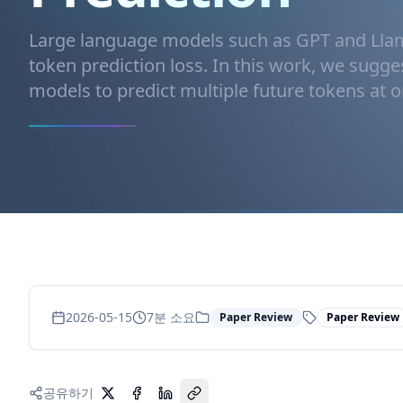
Large language models such as GPT and Llama
token prediction loss. In this work, we sugge
models to predict multiple future tokens at on
2026-05-15
7
분 소요
Paper Review
Paper Review
공유하기