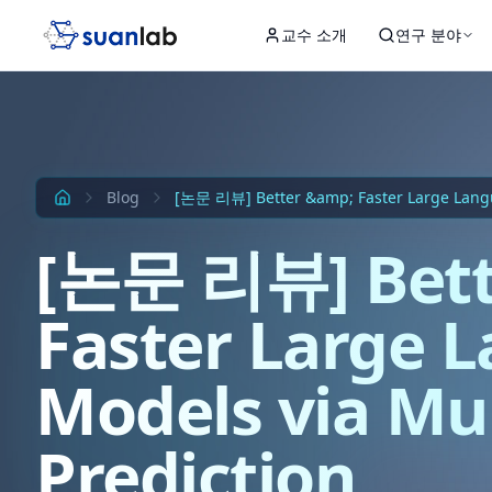
본문으로 건너뛰기
교수 소개
연구 분야
Input
Hidden 1
Hidden 2
Hidden 3
Output
Blog
[논문 리뷰] Better &amp; Faster Large Langu
[논문 리뷰] Bett
Faster Large 
Models via Mul
Prediction