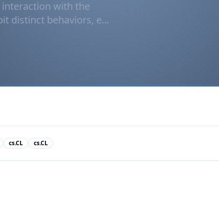
interaction with the
 distinct behaviors, e...
cs.CL
cs.CL