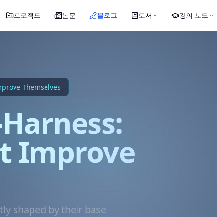
프로젝트
논문
블로그
도서
강의 노트
mprove Themselves
Harness:
t Improve
tly shaped by their base