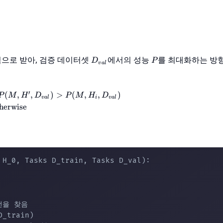
D_{val}
P
력으로 받아, 검증 데이터셋
에서의 성능
를 최대화하는 방
D
P
v
a
l
H_{i+1} = \begin{cases} H' & \text{if } P(M, H',
′
(
,
,
)
>
(
,
,
)
P
M
H
D
P
M
H
D
v
a
l
i
v
a
l
herwise
H_0, Tasks D_train, Tasks D_val):

을 찾음

_train)
