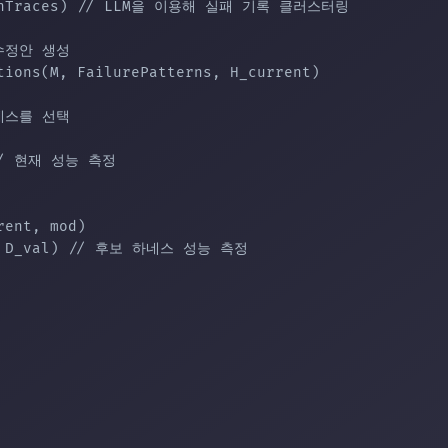
tionTraces) // LLM을 이용해 실패 기록 클러스터링

수정안 생성

ions(M, FailurePatterns, H_current)

네스를 선택

 // 현재 성능 측정

ent, mod)

te, D_val) // 후보 하네스 성능 측정
