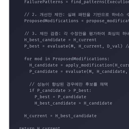
    FailurePatterns = find_patterns(Execu
    // 2. 개선안 제안: 실패 패턴을 기반으로 하네스 
    ProposedModifications = propose_modificat
    // 3. 제안 검증: 각 수정안을 평가하여 최상의 하
    H_best_candidate = H_current

    P_best = evaluate(M, H_current, D_val)
    for mod in ProposedModifications:

      H_candidate = apply_modification(H_curr
      P_candidate = evaluate(M, H_candida
      // 성능이 향상된 경우에만 후보를 채택

      if P_candidate > P_best:

        P_best = P_candidate

        H_best_candidate = H_candidate

    H_current = H_best_candidate
