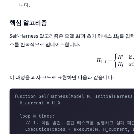
니다.
핵심 알고리즘
M
H_0
Self-Harness 알고리즘은 모델
과 초기 하네스
를 입
M
H
0
스를 반복적으로 업데이트합니다.
{
′
if
H
=
H
+
1
i
ot
H
i
이 과정을 의사 코드로 표현하면 다음과 같습니다.
function SelfHarness(Model M, InitialHarness 
  H_current = H_0

  loop N times:

    // 1. 약점 발견: 훈련 태스크를 실행하고 실패 패턴
    ExecutionTraces = execute(M, H_current, D