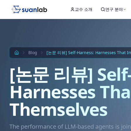
본문으로 건너뛰기
교수 소개
연구 분야
Input
Hidden 1
Hidden 2
Hidden 3
Output
Blog
[논문 리뷰] Self-Harness: Harnesses That I
[논문 리뷰] Self-
Harnesses Tha
Themselves
The performance of LLM-based agents is join