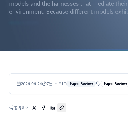
models and the harnesses that mediate their 
environment. Because different models exhibit
2026-06-24
7
분 소요
Paper Review
Paper Review
공유하기