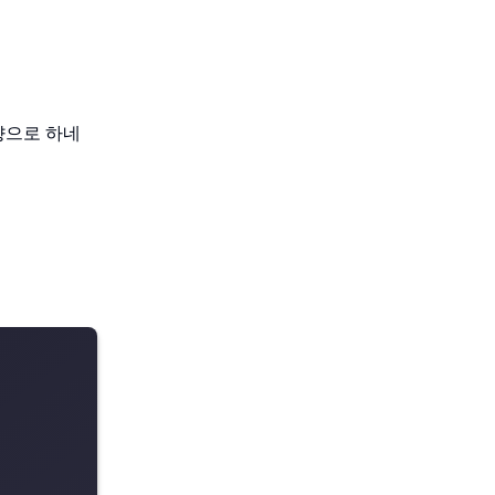
향으로 하네
 D_{val}) > P(M, H_i, D_{val}) \\ H_i & \text{otherwise}