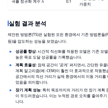
\lambda
곡률 정규화 계수
0.1
λ
가중치
실험 결과 분석
제안된 방법론(TS)은 실험된 모든 환경에서 기존 방법론들(PlaN
등)을 압도하는 성능을 보였습니다.
성공률 향상
: 시간적 직선화를 적용한 모델은 기존 모
높은 목표 도달 성공률을 기록했습니다.
계획 효율성
: 잠재 공간이 '곧게' 펴지면서, 간단한 유
계획 알고리즘(예: CEM)이 훨씬 더 효과적으로 작동했
공간에서의 직선 거리가 실제 환경에서의 이동 거리를 
었음을 의미합니다.
장기 계획 성능
: 특히 목표까지의 거리가 먼 장기 계획
이 두드러졌습니다. 이는 누적된 경로 오차를 줄여주기
니다.