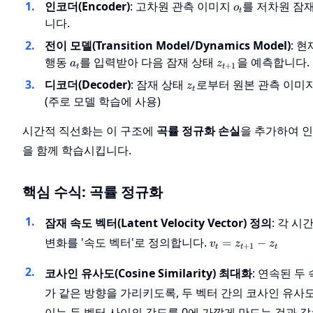
o_t
인코더(Encoder)
: 고차원 관측 이미지
를 저차원 잠
o
t
니다.
전이 모델(Transition Model/Dynamics Model)
: 
a_t
z_{t+1}
행동
를 입력받아 다음 잠재 상태
을 예측합니다.
a
z
+
1
t
t
z_t
디코더(Decoder)
: 잠재 상태
로부터 원본 관측 이미
z
t
(주로 모델 학습에 사용)
시간적 직선화는 이 구조에
곡률 정규화 손실
을 추가하여 
을 함께 학습시킵니다.
핵심 수식: 곡률 정규화
잠재 속도 벡터(Latent Velocity Vector) 정의
: 각 시
v_t =
변화를 '속도 벡터'로 정의합니다.
=
−
v
z
z
+
1
t
t
t
z_{t+1}
- z_t
코사인 유사도(Cosine Similarity) 최대화
: 연속된 두
가 같은 방향을 가리키도록, 두 벡터 간의 코사인 유사
이는 두 벡터 사이의 각도를 0에 가깝게 만드는 것과 같