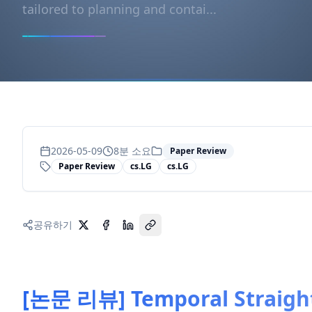
tailored to planning and contai...
2026-05-09
8
분 소요
Paper Review
Paper Review
cs.LG
cs.LG
공유하기
[논문 리뷰] Temporal Straigh