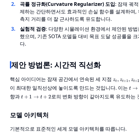
곡률 정규화(Curvature Regularizer) 도입
: 잠재 궤
제하는 간단하면서도 효과적인 손실 함수를 설계하여,
측지 거리를 더 잘 근사하도록 유도합니다.
실험적 검증
: 다양한 시뮬레이션 환경에서 제안된 방법
했으며, 기존 SOTA 모델들 대비 목표 도달 성공률을
다.
제안 방법론: 시간적 직선화
z_t,
핵심 아이디어는 잠재 공간에서 연속된 세 지점
,
,
z
z
z
+
1
+
t
t
t
z_{t+1},
t
이 최대한 일직선상에 놓이도록 만드는 것입니다. 이는
→
t
z_{t+2}
\to
t+1
향과
로의 변화 방향이 같아지도록 유도하는 
+
1
→
+
2
t
t
t+1
\to
t+2
모델 아키텍처
기본적으로 표준적인 세계 모델 아키텍처를 따릅니다.