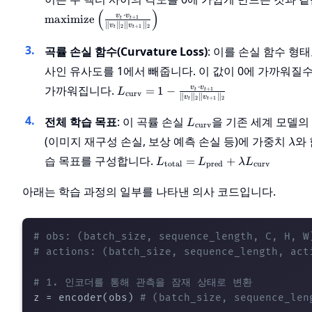
(
)
⋅
v
v
maximize
+
1
t
t
∥
∥
∥
∥
v
v
2
+
1
2
t
t
곡률 손실 함수(Curvature Loss)
: 이를 손실 함수 형태
사인 유사도를 1에서 빼줍니다. 이 값이 0에 가까워질
L_{\text{curv}}
⋅
가까워집니다.
v
v
=
1
−
+
1
L
t
t
curv
∥
∥
∥
∥
v
v
2
+
1
2
= 1 - \frac{v_t
t
t
\cdot v_{t+1}}
L_{\text{curv}}
전체 학습 목표
: 이 곡률 손실
을 기존 세계 모델의
L
curv
{\|v_t\|_2
\la
(이미지 재구성 손실, 보상 예측 손실 등)에 가중치
와 
\|v_{t+1}\|_2}
λ
L_{\text{total}}
습 목표를 구성합니다.
=
+
L
L
λ
L
total
pred
curv
=
L_{\text{pred}}
아래는 학습 과정의 일부를 나타낸 의사 코드입니다.
+ \lambda
L_{\text{curv}}
# obs: (batch_size, sequence_length, C, H, W
# actions: (batch_size, sequence_length, act
# 1. 인코더를 통해 관측을 잠재 상태로 변환
z = encoder(obs) 
# (batch_size, sequence_len