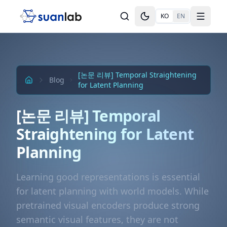
본문으로 건너뛰기
KO
EN
Toggle theme
Toggle
[논문 리뷰] Temporal Straightening
Blog
for Latent Planning
[논문 리뷰] Temporal
Straightening for Latent
Planning
Learning good representations is essential
for latent planning with world models. While
pretrained visual encoders produce strong
semantic visual features, they are not