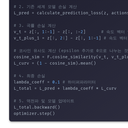
# 2. 기존 세계 모델 손실 계산
L_pred = calculate_prediction_loss(z, actions
# 3. 곡률 손실 계산
v_t = z[:, 
1
:-
1
] - z[:, :-
2
]      
# 속도 벡터 
v_t_plus_1 = z[:, 
2
:] - z[:, 
1
:-
1
] 
# 속도 벡터 
# 코사인 유사도 계산 (epsilon 추가로 0으로 나누는 
cosine_sim = F.cosine_similarity(v_t, v_t_pl
L_curv = (
1
 - cosine_sim).mean()

# 4. 최종 손실
lambda_coeff = 
0.1
# 하이퍼파라미터
L_total = L_pred + lambda_coeff * L_curv

# 5. 역전파 및 모델 업데이트
L_total.backward()
