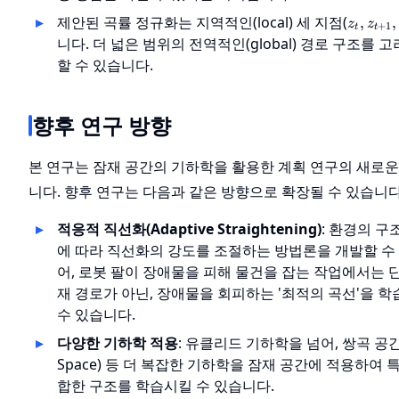
z_t,
제안된 곡률 정규화는 지역적인(local) 세 지점(
,
,
z
z
+
1
t
t
z_{t+1
니다. 더 넓은 범위의 전역적인(global) 경로 구조를
z_{t+2
할 수 있습니다.
향후 연구 방향
본 연구는 잠재 공간의 기하학을 활용한 계획 연구의 새로
니다. 향후 연구는 다음과 같은 방향으로 확장될 수 있습니다
적응적 직선화(Adaptive Straightening)
: 환경의 구
에 따라 직선화의 강도를 조절하는 방법론을 개발할 수 
어, 로봇 팔이 장애물을 피해 물건을 잡는 작업에서는 
재 경로가 아닌, 장애물을 회피하는 '최적의 곡선'을 
수 있습니다.
다양한 기하학 적용
: 유클리드 기하학을 넘어, 쌍곡 공간(H
Space) 등 더 복잡한 기하학을 잠재 공간에 적용하여 
합한 구조를 학습시킬 수 있습니다.