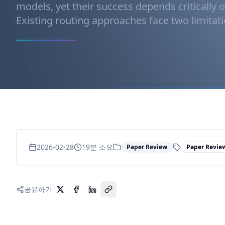
models, yet their success depends critically o
Existing routing approaches face two limitation
2026-02-28
19
분 소요
Paper Review
Paper Revie
공유하기