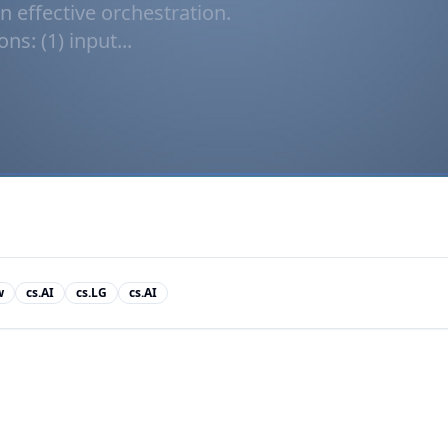
n effective orchestration.
s: (1) input...
w
cs.AI
cs.LG
cs.AI