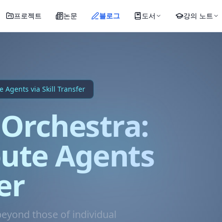
프로젝트
논문
블로그
도서
강의 노트
Agents via Skill Transfer
Orchestra:
oute Agents
er
eyond those of individual