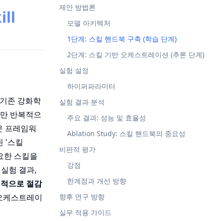
제안 방법론
ill
모델 아키텍처
1단계: 스킬 핸드북 구축 (학습 단계)
2단계: 스킬 기반 오케스트레이션 (추론 단계)
실험 설정
하이퍼파라미터
 기존 강화학
실험 결과 분석
트만 반복적으
주요 결과: 성능 및 효율성
운 프레임워
Ablation Study: 스킬 핸드북의 중요성
 '스킬
비판적 평가
필요한 스킬을
강점
실험 결과,
한계점과 개선 방향
기적으로 절감
 오케스트레이
향후 연구 방향
실무 적용 가이드