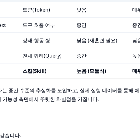
토큰(Token)
낮음
매
ext
도구 호출 여부
중간
중
상태-행동 쌍
낮음 (재훈련 필요)
낮
전체 쿼리(Query)
중간
높
스킬(Skill)
높음 (모듈식)
매
킬'이라는 중간 수준의 추상화를 도입하고, 실제 실행 데이터를 통해
석 가능성 측면에서 뚜렷한 차별점을 가집니다.
 같습니다.