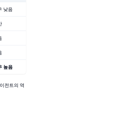
우 낮음
간
음
음
우 높음
 에이전트의 역