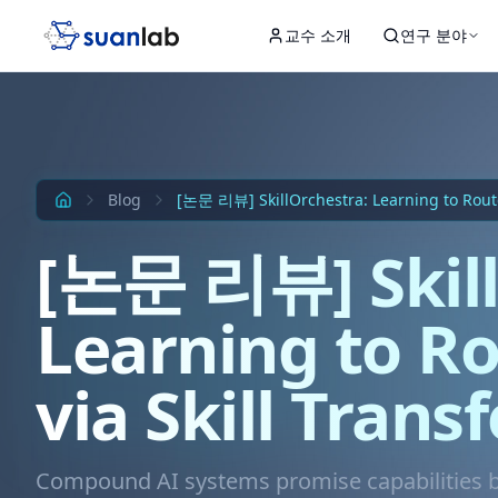
본문으로 건너뛰기
교수 소개
연구 분야
Input
Hidden 1
Hidden 2
Hidden 3
Output
Blog
[논문 리뷰] SkillOrchestra: Learning to Route 
[논문 리뷰] Skill
Learning to R
via Skill Transf
Compound AI systems promise capabilities b