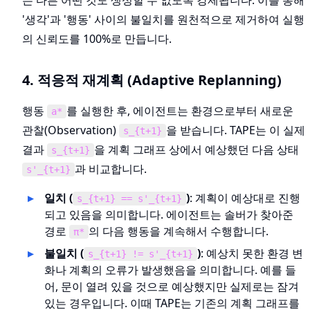
는 다른 어떤 것도 생성할 수 없도록 강제됩니다. 이를 통해
'생각'과 '행동' 사이의 불일치를 원천적으로 제거하여 실행
의 신뢰도를 100%로 만듭니다.
4. 적응적 재계획 (Adaptive Replanning)
행동
를 실행한 후, 에이전트는 환경으로부터 새로운
a*
관찰(Observation)
을 받습니다. TAPE는 이 실제
s_{t+1}
결과
을 계획 그래프 상에서 예상했던 다음 상태
s_{t+1}
과 비교합니다.
s'_{t+1}
일치 (
)
: 계획이 예상대로 진행
s_{t+1} == s'_{t+1}
되고 있음을 의미합니다. 에이전트는 솔버가 찾아준
경로
의 다음 행동을 계속해서 수행합니다.
π*
불일치 (
)
: 예상치 못한 환경 변
s_{t+1} != s'_{t+1}
화나 계획의 오류가 발생했음을 의미합니다. 예를 들
어, 문이 열려 있을 것으로 예상했지만 실제로는 잠겨
있는 경우입니다. 이때 TAPE는 기존의 계획 그래프를