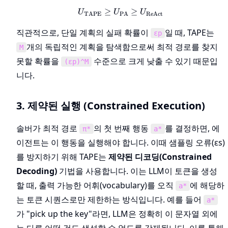
≥
U_{\text{TAPE}} \ge U_{
≥
U
U
U
TAPE
PA
ReAct
직관적으로, 단일 계획의 실패 확률이
일 때, TAPE는
εp
개의 독립적인 계획을 탐색함으로써 최적 경로를 찾지
M
못할 확률을
수준으로 크게 낮출 수 있기 때문입
(εp)^M
니다.
3. 제약된 실행 (Constrained Execution)
솔버가 최적 경로
의 첫 번째 행동
를 결정하면, 에
π*
a*
이전트는 이 행동을 실행해야 합니다. 이때 샘플링 오류(εs)
를 방지하기 위해 TAPE는
제약된 디코딩(Constrained
Decoding)
기법을 사용합니다. 이는 LLM이 토큰을 생성
할 때, 출력 가능한 어휘(vocabulary)를 오직
에 해당하
a*
는 토큰 시퀀스로만 제한하는 방식입니다. 예를 들어
a*
가 "pick up the key"라면, LLM은 정확히 이 문자열 외에