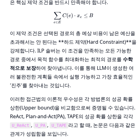
은 핵심 제약 조건을 반드시 만족해야 합니다.
∑
\sum_{e \in E} C(e) \cdot x
(
)
⋅
≤
C
e
x
B
e
∈
e
E
이 제약 조건은 선택된 경로의 총 예상 비용이 남은 예산을
초과해서는 안 된다는 **하드 제약(Hard Constraint)**을
강제합니다. ILP 솔버는 이 조건을 만족하는 모든 가능한
경로 중에서 목적 함수를 최대화하는 최적의 경로를
수학
적으로 보장
하여 찾아냅니다. 이를 통해 LLM이 생성한 여
러 불완전한 계획들 속에서 실행 가능하고 가장 효율적인
'진주'를 찾아내는 것입니다.
이러한 접근법의 이론적 우수성은 각 방법론의 성공 확률
상한(Upper bound)을 비교함으로써 증명될 수 있습니다.
ReAct, Plan-and-Act(PA), TAPE의 성공 확률 상한을 각각
,
,
라고 할 때, 논문은 다음과 같은
U_ReAct
U_PA
U_TAPE
관계가 성립함을 보입니다.