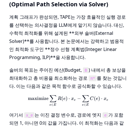
(Optimal Path Selection via Solver)
계획 그래프가 완성되면, TAPE는 가장 효율적인 실행 경로
를 선택하는 의사결정을 LLM에게 맡기지 않습니다. 대신,
수학적 최적화를 위해 설계된 **외부 솔버(External
Solver)**를 사용합니다. 본 논문에서는 강력하고 범용적
인 최적화 도구인 **정수 선형 계획법(Integer Linear
Programming, ILP)**을 사용합니다.
솔버의 목표는 주어진 예산(Budget,
) 내에서 총 보상을
B
최대화하고 총 비용을 최소화하는 경로
를 찾는 것입니
π*
다. 이는 다음과 같은 목적 함수로 공식화할 수 있습니다.
∑
∑
\text{maximize} \sum_{e \i
maximize
(
)
⋅
−
(
)
⋅
R
e
x
C
e
x
e
e
∈
∈
e
E
e
E
여기서
는 이진 결정 변수로, 경로에 엣지
가 포함
x_e
e
되면 1, 아니면 0의 값을 가집니다. 이 최적화는 다음과 같