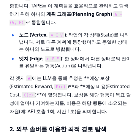
함합니다. TAPE는 이 계획들을 효율적으로 관리하고 탐색
하기 위해 하나의
계획 그래프(Planning Graph)
G =
로 통합합니다.
(V, E)
노드 (Vertex,
)
: 작업의 각 상태(State)를 나타
v ∈ V
냅니다. 서로 다른 계획에 등장했더라도 동일한 상태
는 하나의 노드로 병합됩니다.
엣지 (Edge,
)
: 한 상태에서 다른 상태로의 전이
e ∈ E
를 유발하는 행동(Action)을 나타냅니다.
각 엣지
에는 LLM을 통해 추정된 **예상 보상
e
(Estimated Reward,
)**과 **예상 비용(Estimated
R(e)
Cost,
)**이 할당됩니다. 보상은 해당 행동이 목표 달
C(e)
성에 얼마나 기여하는지를, 비용은 해당 행동에 소요되는
자원(예: API 호출 1회, 시간 1초)을 의미합니다.
2. 외부 솔버를 이용한 최적 경로 탐색