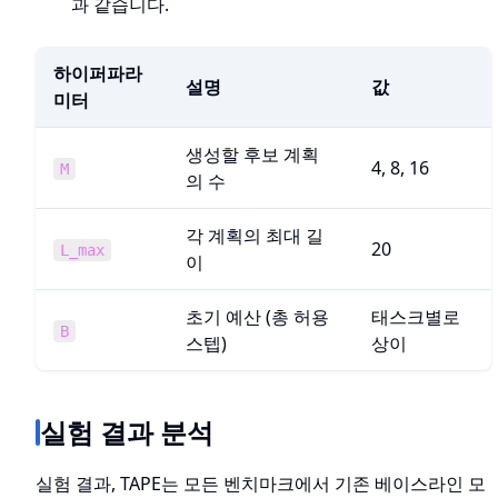
과 같습니다.
하이퍼파라
설명
값
미터
생성할 후보 계획
4, 8, 16
M
의 수
각 계획의 최대 길
20
L_max
이
초기 예산 (총 허용
태스크별로
B
스텝)
상이
실험 결과 분석
실험 결과, TAPE는 모든 벤치마크에서 기존 베이스라인 모