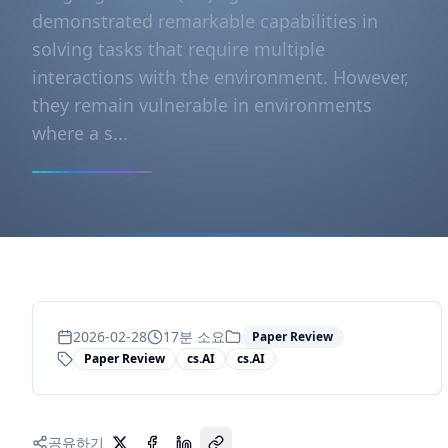
demonstrated remarkable capabilities in
solving tasks that require multiple
interactions with the environment. However,
they remain vulnerable in environments
where a s...
2026-02-28
17
분 소요
Paper Review
Paper Review
cs.AI
cs.AI
공유하기