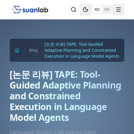
본문으로 건너뛰기
KO
EN
Toggle theme
Toggle
[논문 리뷰] TAPE: Tool-Guided
Blog
Adaptive Planning and Constrained
Execution in Language Model Agents
[논문 리뷰] TAPE: Tool-
Guided Adaptive Planning
and Constrained
Execution in Language
Model Agents
Language Model (LM) agents have