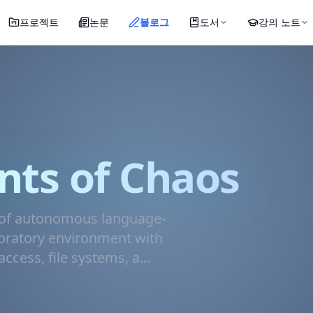
프로젝트
논문
블로그
도서
강의 노트
ts of Chaos
 of autonomous language-
boratory environment with
cess, file systems, a...