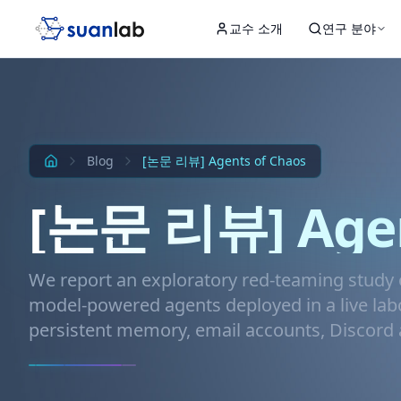
본문으로 건너뛰기
교수 소개
연구 분야
Input
Hidden 1
Hidden 2
Hidden 3
Output
Blog
[논문 리뷰] Agents of Chaos
[논문 리뷰] Agen
We report an exploratory red-teaming study
model-powered agents deployed in a live la
persistent memory, email accounts, Discord ac