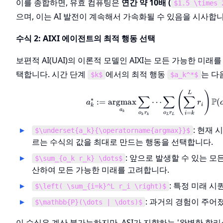
이를 종합하면, 유효 컴퓨팅은
연간 약 10배 (
$1.5 \times 
으며, 이는 AI 발전이 계속해서 가속화될 수 있음을 시사합니
수식 2: AIXI 에이전트의 최적 행동 선택
보편적 AI(UAI)의 이론적 모델인 AIXI는 모든 가능한 미
택합니다. 시간 단계
에서의 최적 행동
는 다
$k$
$a_k^*$
a_k^
(
L
)
∑
∑
∑
∗
P
:=
argmax
⋯
(
a
r
i
k
a
k
=
o
r
o
r
i
k
L
L
k
k
: 현재 
$\underset{a_k}{\operatorname{argmax}}$
르는 수식의 값을 최대로 만드는 행동을 선택합니다.
: 앞으로 발생할 수 있는 모든
$\sum_{o_k r_k} \dots$
산하여 모든 가능한 미래를 고려합니다.
: 특정 미래 
$\left( \sum_{i=k}^L r_i \right)$
: 과거의 경험이 주어
$\mathbb{P}(\dots | \dots)$
이 수식은 계산 불가능하지만, ASI가 지향하는 '완벽한 합