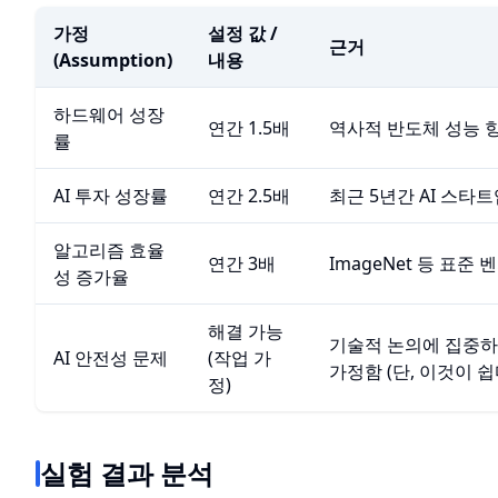
가정
설정 값 /
근거
(Assumption)
내용
하드웨어 성장
연간 1.5배
역사적 반도체 성능 향
률
AI 투자 성장률
연간 2.5배
최근 5년간 AI 스타트
알고리즘 효율
연간 3배
ImageNet 등 표준
성 증가율
해결 가능
기술적 논의에 집중하
AI 안전성 문제
(작업 가
가정함 (단, 이것이 
정)
실험 결과 분석