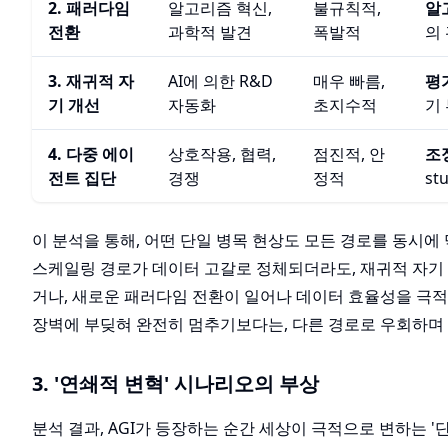
2. 패러다임
알고리즘 혁신,
불규칙적,
알
전환
과학적 발견
폭발적
의
3. 재귀적 자
AI에 의한 R&D
매우 빠름,
평
기 개선
자동화
초지수적
기
4. 다중 에이
상호작용, 협력,
점진적, 안
조
전트 집단
경쟁
정적
st
이 분석을 통해, 어떤 단일 병목 현상도 모든 경로를 동시에
스케일링 경로가 데이터 고갈로 정체되더라도, 재귀적 자기 
거나, 새로운 패러다임 전환이 일어나 데이터 효율성을 극적으
장벽에 부딪혀 완전히 멈추기보다는, 다른 경로로 우회하며
3. '연쇄적 변혁' 시나리오의 부상
분석 결과, AGI가 등장하는 순간 세상이 극적으로 변하는 