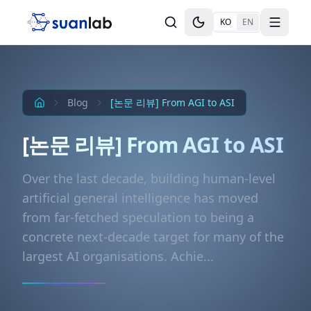
본문으로 건너뛰기
KO
EN
Toggle theme
Toggle
Blog
[논문 리뷰] From AGI to ASI
[논문 리뷰] From AGI to ASI
Over the last decade, building human-level
artificial general intelligence has moved
from far-fetched speculation to being a
concrete next-decade target for many of the
largest AI organisations. Achie...