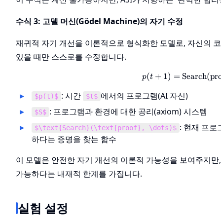
수식 3: 고델 머신(Gödel Machine)의 자기 수정
재귀적 자기 개선을 이론적으로 형식화한 모델로, 자신의 코
있을 때만 스스로를 수정합니다.
(
+
1
)
=
Search
p(t+1
(
pr
p
t
: 시간
에서의 프로그램(AI 자신)
$p(t)$
$t$
: 프로그램과 환경에 대한 공리(axiom) 시스템
$S$
: 현재 프
$\text{Search}(\text{proof}, \dots)$
하다는 증명을 찾는 함수
이 모델은 안전한 자기 개선의 이론적 가능성을 보여주지만,
가능하다는 내재적 한계를 가집니다.
실험 설정