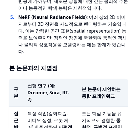
반응에 가까우며, 새로운 상황에 대한 깊은 물리적 추론
이나 능동적인 탐색 능력은 제한적입니다.
NeRF (Neural Radiance Fields)
: 여러 장의 2D 이미
지로부터 3D 장면을 사실적으로 렌더링하는 기술입니
다. 이는 강력한 공간 표현(spatial representation) 능
력을 보여주지만, 정적인 장면에 국한되며 동적인 객체
나 물리적 상호작용을 모델링하는 데는 한계가 있습니
다.
본 논문과의 차별점
선행 연구 (예:
구
본 논문이 제안하는
Dreamer, Sora, RT-
분
통합 프레임워크
2)
접
특정 작업(강화학습,
모든 핵심 기능을 유
근
비디오 생성, 로봇 제
기적으로 결합한
통
방
어)에 최적화된
파편적
합적, 규범적 프레임