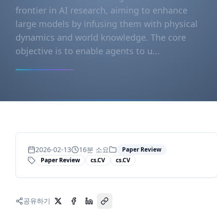
frontier in AI research, aiming to enhance
large models by infusing them with physical
dynamics and world knowledge. The core
objective is to enable agents to u...
2026-02-13
16
분 소요
Paper Review
Paper Review
cs.CV
cs.CV
공유하기