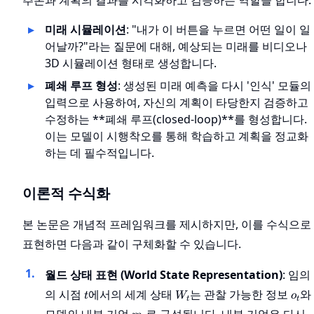
추론과 계획의 결과를 시각화하고 검증하는 역할을 합니다.
미래 시뮬레이션
: "내가 이 버튼을 누르면 어떤 일이 일
어날까?"라는 질문에 대해, 예상되는 미래를 비디오나
3D 시뮬레이션 형태로 생성합니다.
폐쇄 루프 형성
: 생성된 미래 예측을 다시 '인식' 모듈의
입력으로 사용하여, 자신의 계획이 타당한지 검증하고
수정하는 **폐쇄 루프(closed-loop)**를 형성합니다.
이는 모델이 시행착오를 통해 학습하고 계획을 정교화
하는 데 필수적입니다.
이론적 수식화
본 논문은 개념적 프레임워크를 제시하지만, 이를 수식으로
표현하면 다음과 같이 구체화할 수 있습니다.
월드 상태 표현 (World State Representation)
: 임의
t
W_t
o_t
의 시점
에서의 세계 상태
는 관찰 가능한 정보
와
t
W
o
t
t
m_t