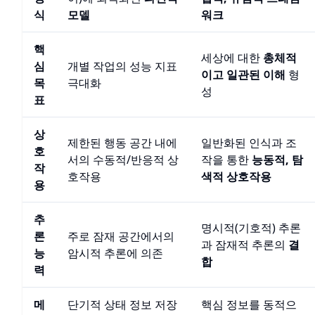
식
모델
워크
핵
세상에 대한
총체적
심
개별 작업의 성능 지표
이고 일관된 이해
형
목
극대화
성
표
상
제한된 행동 공간 내에
일반화된 인식과 조
호
서의 수동적/반응적 상
작을 통한
능동적, 탐
작
호작용
색적 상호작용
용
추
명시적(기호적) 추론
론
주로 잠재 공간에서의
과 잠재적 추론의
결
능
암시적 추론에 의존
합
력
메
단기적 상태 정보 저장
핵심 정보를 동적으