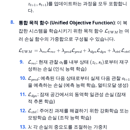
s
)를 업데이트하는 과정을 모두 포함합니
,
z
s
+
1
+
1
t
t
다.
통합 목적 함수 (Unified Objective Function)
: 이 복
\mathcal
잡한 시스템을 학습시키기 위한 목적 함수
는 여
L
U
W
M
러 손실 함수의 가중합으로 구성될 수 있습니다.
=
+
\mathcal{L}_{UWM} = \l
+
+
L
L
L
L
L
λ
λ
λ
λ
U
W
M
rec
rec
p
re
d
p
re
d
d
y
n
d
y
n
c
t
r
l
c
t
r
l
\mathcal{L}_{rec}
o_t
(z_t,
: 현재 관찰
를 내부 상태
로부터 재구
(
,
)
L
o
z
s
rec
t
t
t
s_t)
성하는 손실 (인식 능력 학습)
\mathcal{L}_{pred}
o_{
: 예측된 다음 상태로부터 실제 다음 관찰
L
o
+
1
p
re
d
t
을 예측하는 손실 (예측 능력 학습, 멀티모달 생성)
\mathcal{L}_{dyn}
: 잠재 공간에서의 동역학 일관성 손실 (잠재
L
d
y
n
적 추론 학습)
\mathcal{L}_{ctrl}
: 주어진 과제를 해결하기 위한 강화학습 또는
L
c
t
r
l
모방학습 손실 (조작 능력 학습)
\lambda
: 각 손실의 중요도를 조절하는 가중치
λ