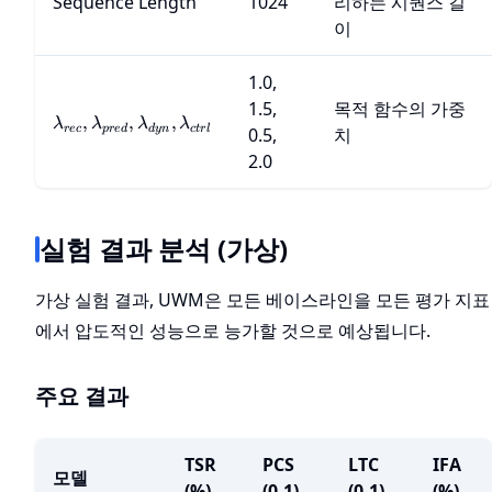
Sequence Length
1024
리하는 시퀀스 길
이
1.0,
1.5,
목적 함수의 가중
\lambda_{rec},
,
,
,
λ
λ
λ
λ
rec
p
re
d
d
y
n
c
t
r
l
0.5,
치
\lambda_{pred},
2.0
\lambda_{dyn},
\lambda_{ctrl}
실험 결과 분석 (가상)
가상 실험 결과, UWM은 모든 베이스라인을 모든 평가 지표
에서 압도적인 성능으로 능가할 것으로 예상됩니다.
주요 결과
TSR
PCS
LTC
IFA
모델
(%)
(0-1)
(0-1)
(%)