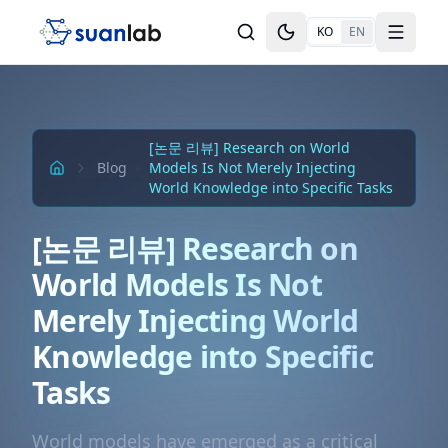
본문으로 건너뛰기
KO
EN
Toggle theme
Toggle
[논문 리뷰] Research on World
Blog
Models Is Not Merely Injecting
World Knowledge into Specific Tasks
[논문 리뷰] Research on
World Models Is Not
Merely Injecting World
Knowledge into Specific
Tasks
World models have emerged as a critical