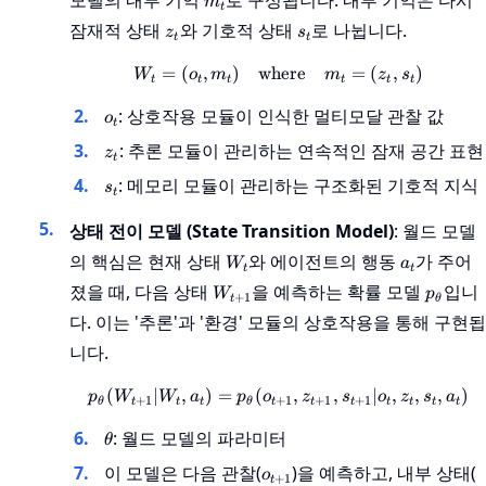
모델의 내부 기억
로 구성됩니다. 내부 기억은 다시
m
t
z_t
s_t
잠재적 상태
와 기호적 상태
로 나뉩니다.
z
s
t
t
=
(
,
)
where
W_t = (o_t, m_t) \quad \
=
(
,
)
W
o
m
m
z
s
t
t
t
t
t
t
o_t
: 상호작용 모듈이 인식한 멀티모달 관찰 값
o
t
z_t
: 추론 모듈이 관리하는 연속적인 잠재 공간 표현
z
t
s_t
: 메모리 모듈이 관리하는 구조화된 기호적 지식
s
t
상태 전이 모델 (State Transition Model)
: 월드 모델
W_t
a_t
의 핵심은 현재 상태
와 에이전트의 행동
가 주어
W
a
t
t
W_{t+1}
p_{\th
졌을 때, 다음 상태
을 예측하는 확률 모델
입니
W
p
+
1
t
θ
다. 이는 '추론'과 '환경' 모듈의 상호작용을 통해 구현됩
니다.
(
∣
,
)
=
(
p_{\theta}(W_{t+1} | W_t
,
,
∣
,
,
,
)
p
W
W
a
p
o
z
s
o
z
s
a
+
1
+
1
+
1
+
1
θ
t
t
t
θ
t
t
t
t
t
t
t
\theta
: 월드 모델의 파라미터
θ
o_{t+1}
z
이 모델은 다음 관찰(
)을 예측하고, 내부 상태(
o
+
1
t