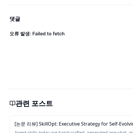
댓글
관련 포스트
[논문 리뷰] SkillOpt: Executive Strategy for Self-Evolvi
Agent skills today are hand-crafted, generated one-shot, or