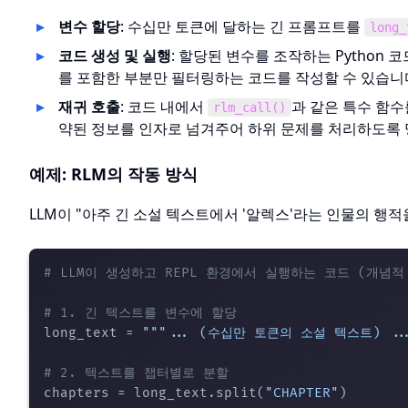
변수 할당
: 수십만 토큰에 달하는 긴 프롬프트를
long_
코드 생성 및 실행
: 할당된 변수를 조작하는 Python
를 포함한 부분만 필터링하는 코드를 작성할 수 있습니
재귀 호출
: 코드 내에서
과 같은 특수 함수
rlm_call()
약된 정보를 인자로 넘겨주어 하위 문제를 처리하도록
예제: RLM의 작동 방식
LLM이 "아주 긴 소설 텍스트에서 '알렉스'라는 인물의 행
# LLM이 생성하고 REPL 환경에서 실행하는 코드 (개념적
# 1. 긴 텍스트를 변수에 할당
long_text = 
"""... (수십만 토큰의 소설 텍스트) ..
# 2. 텍스트를 챕터별로 분할
chapters = long_text.split(
"CHAPTER"
)
