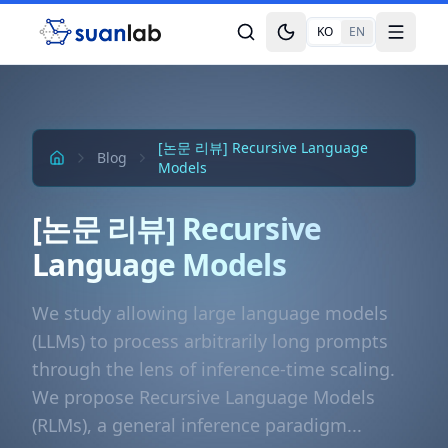
본문으로 건너뛰기
KO
EN
Toggle theme
Toggle
[논문 리뷰] Recursive Language
Blog
Models
[논문 리뷰] Recursive
Language Models
We study allowing large language models
(LLMs) to process arbitrarily long prompts
through the lens of inference-time scaling.
We propose Recursive Language Models
(RLMs), a general inference paradigm...