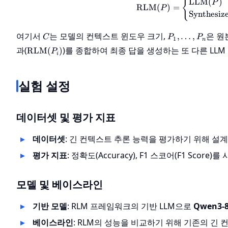
{
LLM
(
)
P
RLM
(
)
=
P
Synthesiz
C
P_1,
여기서
는 모델의 컨텍스트 윈도우 크기,
은 원
,
…
,
C
P
P
1
n
\dots,
\text{RLM}
과(
)를 종합하여 최종 답을 생성하는 또 다른 LL
RLM
(
)
P
P_n
i
(P_i)
실험 설정
데이터셋 및 평가 지표
데이터셋
: 긴 컨텍스트 추론 능력을 평가하기 위해 설
평가 지표
: 정확도(Accuracy), F1 스코어(F1 Sc
모델 및 베이스라인
기반 모델
: RLM 프레임워크의 기반 LLM으로
Qwen3-
베이스라인
: RLM의 성능을 비교하기 위해 기존의 긴 