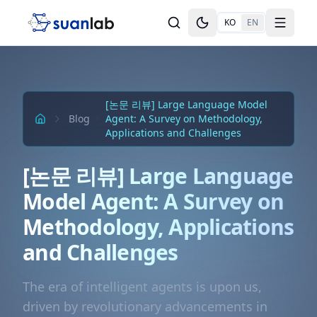
본문으로 건너뛰기
KO
EN
Toggle theme
Toggle
[논문 리뷰] Large Language Model
Blog
Agent: A Survey on Methodology,
Applications and Challenges
[논문 리뷰] Large Language
Model Agent: A Survey on
Methodology, Applications
and Challenges
The era of intelligent agents is upon us,
driven by revolutionary advancements in