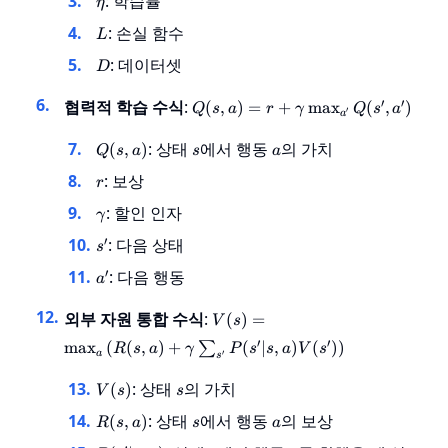
: 학습률
η
L
: 손실 함수
L
D
: 데이터셋
D
Q(s, a) = r
′
′
협력적 학습 수식
:
(
,
)
=
+
max
(
,
)
Q
s
a
r
γ
Q
s
a
′
a
+ \gamma
\max_{a'}
Q(s,
s
a
: 상태
에서 행동
의 가치
(
,
)
Q
s
a
s
a
Q(s', a')
a)
r
: 보상
r
\gamma
: 할인 인자
γ
s'
′
: 다음 상태
s
a'
′
: 다음 행동
a
V(s) =
외부 자원 통합 수식
:
(
)
=
V
s
\max_{a}
′
′
max
(
(
,
)
+
(
∣
,
)
(
)
)
∑
R
s
a
γ
P
s
s
a
V
s
\left( R(s,
′
a
s
a) +
V(s)
s
: 상태
의 가치
(
)
V
s
s
\gamma
\sum_{s'}
R(s,
s
a
: 상태
에서 행동
의 보상
(
,
)
R
s
a
s
a
P(s'|s, a)
a)