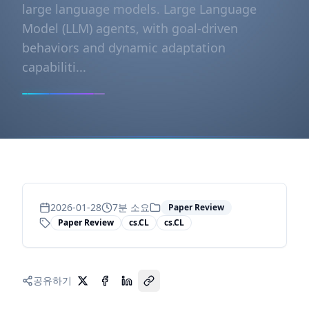
large language models. Large Language
Model (LLM) agents, with goal-driven
behaviors and dynamic adaptation
capabiliti...
2026-01-28
7
분 소요
Paper Review
Paper Review
cs.CL
cs.CL
공유하기