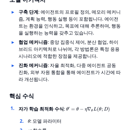
구축 단계
: 에이전트의 프로필 정의, 메모리 메커니
즘, 계획 능력, 행동 실행 등이 포함됩니다. 에이전
트는 환경을 인식하고, 목표에 대해 추론하며, 행동
을 실행하는 능력을 갖추고 있습니다.
협업 메커니즘
: 중앙 집중식 제어, 분산 협업, 하이
브리드 아키텍처로 나뉘며, 각 방법론은 특정 응용
시나리오에 적합한 장점을 제공합니다.
진화 메커니즘
: 자율 최적화, 다중 에이전트 공동
진화, 외부 자원 통합을 통해 에이전트가 시간에 따
라 개선됩니다.
핵심 수식
\theta' =
′
자가 학습 최적화 수식
:
=
−
∇
(
;
)
θ
θ
η
L
θ
D
θ
\theta - \eta
\nabla_\theta
\theta
: 모델 파라미터
θ
L(\theta; D)
\eta