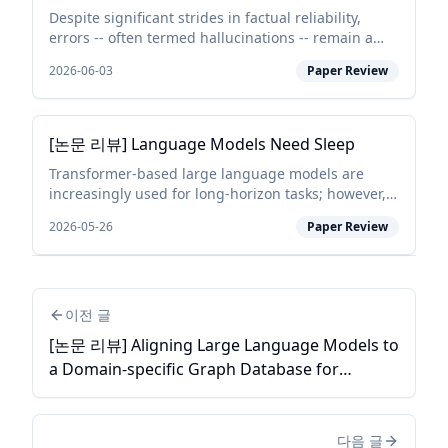
Despite significant strides in factual reliability,
errors -- often termed hallucinations -- remain a
major concern for generative AI, especially as LLMs
2026-06-03
Paper Review
are increasingly expected to be helpful in mor...
[논문 리뷰] Language Models Need Sleep
Transformer-based large language models are
increasingly used for long-horizon tasks; however,
their attention mechanism scales poorly with
2026-05-26
Paper Review
context length. To handle this, we study a sleep-like
consol...
이전 글
[논문 리뷰] Aligning Large Language Models to
a Domain-specific Graph Database for
NL2GQL
다음 글