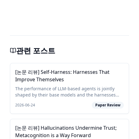
관련 포스트
[논문 리뷰] Self-Harness: Harnesses That
Improve Themselves
The performance of LLM-based agents is jointly
shaped by their base models and the harnesses
that mediate their interaction with the
2026-06-24
Paper Review
environment. Because different models exhibit
distinct behaviors, e...
[논문 리뷰] Hallucinations Undermine Trust;
Metacognition is a Way Forward