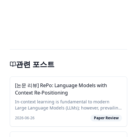
관련 포스트
[논문 리뷰] RePo: Language Models with
Context Re-Positioning
In-context learning is fundamental to modern
Large Language Models (LLMs); however, prevailing
architectures impose a rigid and fixed contextual
2026-06-26
Paper Review
structure by assigning linear or constant positional
in...