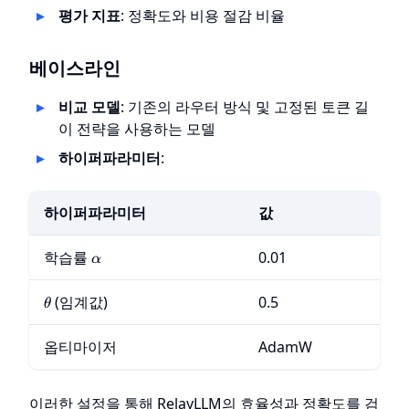
평가 지표
: 정확도와 비용 절감 비율
베이스라인
비교 모델
: 기존의 라우터 방식 및 고정된 토큰 길
이 전략을 사용하는 모델
하이퍼파라미터
:
하이퍼파라미터
값
\alpha
학습률
0.01
α
\theta
(임계값)
0.5
θ
옵티마이저
AdamW
이러한 설정을 통해 RelayLLM의 효율성과 정확도를 검