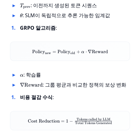
\text{LLM}
T_{\text{prev}}
: 이전까지 생성된 토큰 시퀀스
T
prev
(T_{\text{prev}})
\theta
: SLM이 독립적으로 추론 가능한 임계값
&
θ
\text{otherwise}
\end{cases}
GRPO 알고리즘
:
\text{Policy}_{\text{new}}
Policy
=
Policy
+
⋅
∇
Reward
α
new
old
=
\text{Policy}_{\text{old}}
+ \alpha \cdot \nabla
\text{Reward}
\alpha
: 학습률
α
\nabla
: 그룹 평균과 비교한 정책의 보상 변화
∇
Reward
\text{Reward}
비용 절감 수식
:
\text{Cost
Tokens called by LLM
Cost Reduction
=
1
−
Total Tokens Generated
Reduction} = 1 -
\frac{\text{Tokens
called by LLM}}