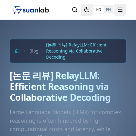
본문으로 건너뛰기
KO
EN
Toggle theme
Toggle
[논문 리뷰] RelayLLM: Efficient
Blog
Reasoning via Collaborative
Decoding
[논문 리뷰] RelayLLM:
Efficient Reasoning via
Collaborative Decoding
Large Language Models (LLMs) for complex
reasoning is often hindered by high
computational costs and latency, while