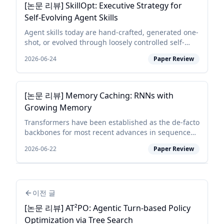
[논문 리뷰] SkillOpt: Executive Strategy for
Self-Evolving Agent Skills
Agent skills today are hand-crafted, generated one-
shot, or evolved through loosely controlled self-
revision, none of which behaves like a deep-
2026-06-24
Paper Review
learning optimizer for the skill, and none of which
reli...
[논문 리뷰] Memory Caching: RNNs with
Growing Memory
Transformers have been established as the de-facto
backbones for most recent advances in sequence
modeling, mainly due to their growing memory
2026-06-22
Paper Review
capacity that scales with the context length. While
plaus...
이전 글
[논문 리뷰] AT²PO: Agentic Turn-based Policy
Optimization via Tree Search