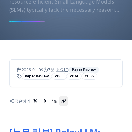
resource-efficient Small Language Models
(SLMs) typically lack the necessary reasoni...
2026-01-09
7
분 소요
Paper Review
Paper Review
cs.CL
cs.AI
cs.LG
공유하기