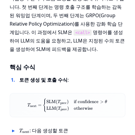
니다. 첫 번째 단계는 명령 호출 구조를 학습하는 감독
된 워밍업 단계이며, 두 번째 단계는 GRPO(Group
Relative Policy Optimization)를 사용한 강화 학습 단
계입니다. 이 과정에서 SLM은
명령어를 생성
<call>
하여 LLM의 도움을 요청하고, LLM은 지정된 수의 토큰
을 생성하여 SLM에 피드백을 제공합니다.
핵심 수식
토큰 생성 및 호출 수식
:
{
T_{\text{next}}
SLM
(
)
if
confidence
>
T
θ
prev
=
T
= \begin{cases}
next
LLM
(
)
otherwise
T
prev
\text{SLM}
(T_{\text{prev}})
& \text{if }
\text{confidence}
T_{\text{next}}
: 다음 생성할 토큰
T
next
> \theta \\