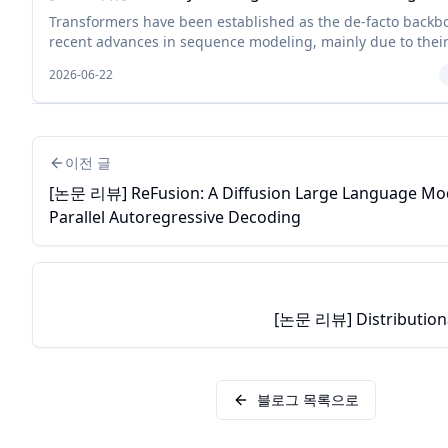
Transformers have been established as the de-facto backb
recent advances in sequence modeling, mainly due to thei
memory capacity that scales with the context length. While 
2026-06-22
이전 글
[논문 리뷰] ReFusion: A Diffusion Large Language Mod
Parallel Autoregressive Decoding
[논문 리뷰] Distributiona
블로그 목록으로