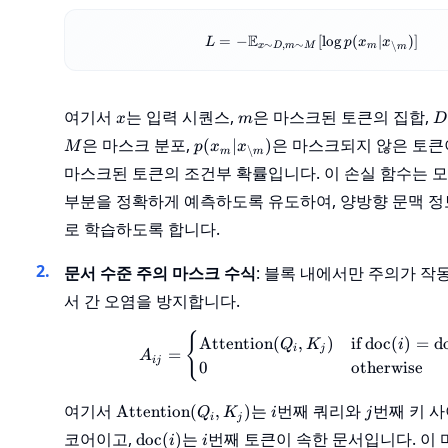
L = -
E
=
−
[
lo
g
(
∣
)]
L
p
x
x
∼
,
∼
∖
x
D
m
M
m
m
\mathbb{E}_{x
\sim D, m \sim
M} [\log p(x_m
| x_{\setminus
x
m
D
여기서
는 입력 시퀀스,
은 마스크된 토큰의 집합,
x
m
D
m})]
M
p(x_m |
은 마스크 분포,
은 마스크되지 않은 토큰
(
∣
)
M
p
x
x
∖
m
m
x_{\setminus
마스크된 토큰의 조건부 확률입니다. 이 손실 함수는 
m})
부분을 정확하게 예측하도록 유도하여, 양방향 문맥 
로 학습하도록 합니다.
문서 수준 주의 마스크 수식
: 블록 내에서만 주의가 작
서 간 오염을 방지합니다.
A_{ij} = \begin{c
{
Attention
(
,
)
if
doc
(
)
=
d
Q
K
i
i
j
=
A
ij
0
otherwise
\text{Attention}
i
j
여기서
는
번째 쿼리와
번째 키 
Attention
(
,
)
Q
K
i
j
i
j
(Q_i, K_j)
\text{doc}
i
코어이고,
는
번째 토큰이 속한 문서입니다. 이
doc
(
)
i
i