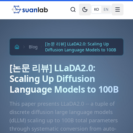
본문으로 건너뛰기
KO
EN
Toggle theme
Toggle
[논문 리뷰] LLaDA2.0: Scaling Up
Blog
Diffusion Language Models to 100B
[논문 리뷰] LLaDA2.0:
Scaling Up Diffusion
Language Models to 100B
This paper presents LLaDA2.0 -- a tuple of
discrete diffusion large language models
(dLLM) scaling up to 100B total parameters
through systematic conversion from auto-