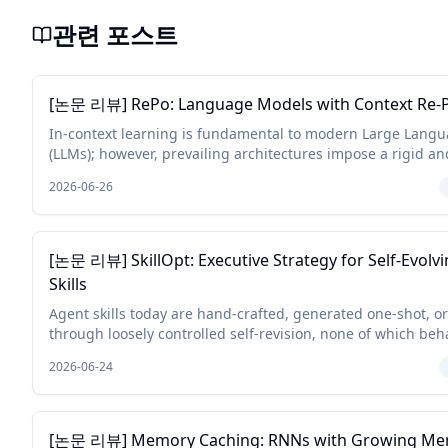
관련 포스트
[논문 리뷰] RePo: Language Models with Context Re-P
In-context learning is fundamental to modern Large Lang
(LLMs); however, prevailing architectures impose a rigid an
contextual structure by assigning linear or constant position
2026-06-26
[논문 리뷰] SkillOpt: Executive Strategy for Self-Evolv
Skills
Agent skills today are hand-crafted, generated one-shot, o
through loosely controlled self-revision, none of which beha
deep-learning optimizer for the skill, and none of which reli
2026-06-24
[논문 리뷰] Memory Caching: RNNs with Growing M