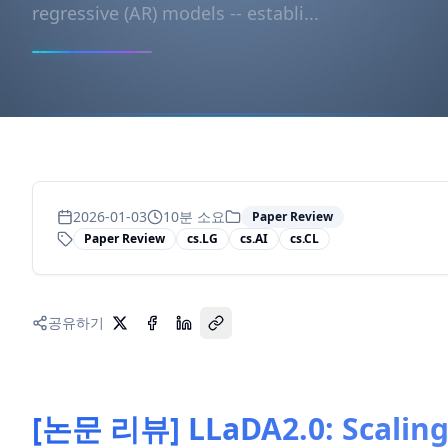
regressive (AR) models -- establi...
2026-01-03
10
분 소요
Paper Review
Paper Review
cs.LG
cs.AI
cs.CL
공유하기
[논문 리뷰] LLaDA2.0: Scalin