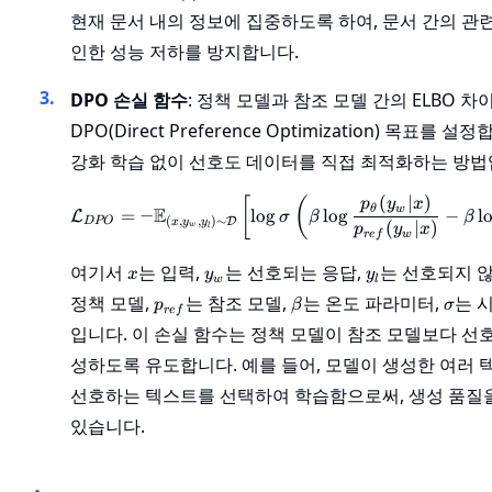
(i)
현재 문서 내의 정보에 집중하도록 하여, 문서 간의 관
인한 성능 저하를 방지합니다.
DPO 손실 함수
: 정책 모델과 참조 모델 간의 ELBO 
DPO(Direct Preference Optimization) 목표를 설
강화 학습 없이 선호도 데이터를 직접 최적화하는 방법
(
∣
)
\mathcal{L}_{DPO}
[
(
p
y
x
E
θ
w
=
−
lo
g
lo
g
−
l
L
σ
β
β
(
,
,
)
∼
D
D
PO
x
y
y
(
∣
)
w
l
p
y
x
re
f
w
x
y_w
y_l
여기서
는 입력,
는 선호되는 응답,
는 선호되지 않
x
y
y
w
l
p_{ref}
\beta
\sig
정책 모델,
는 참조 모델,
는 온도 파라미터,
는 
p
β
σ
re
f
입니다. 이 손실 함수는 정책 모델이 참조 모델보다 선
성하도록 유도합니다. 예를 들어, 모델이 생성한 여러 
선호하는 텍스트를 선택하여 학습함으로써, 생성 품질
있습니다.