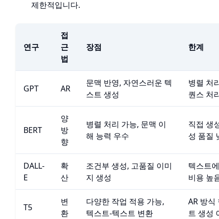
제한적입니다.
접
연구
근
장점
한계
법
문맥 반영, 자연스러운 텍
병렬 처리
GPT
AR
스트 생성
퀀스 처
양
병렬 처리 가능, 문맥 이
직접 생성
BERT
방
해 능력 우수
성 품질 
향
DALL-
확
조건부 생성, 고품질 이미
텍스트에
E
산
지 생성
비용 높
변
다양한 작업 적용 가능,
AR 방식
T5
환
텍스트-텍스트 변환
트 생성