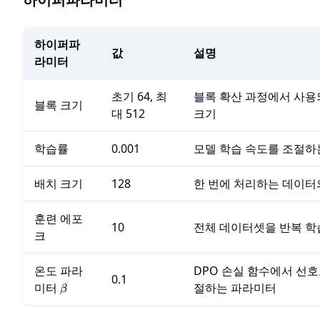
하이퍼파
값
설명
라미터
초기 64, 최
블록 확산 과정에서 사용
블록 크기
대 512
크기
학습률
0.001
모델 학습 속도를 조절하
배치 크기
128
한 번에 처리하는 데이터
훈련 에포
10
전체 데이터셋을 반복 학
크
온도 파라
DPO 손실 함수에서 선호
0.1
\beta
미터
절하는 파라미터
β