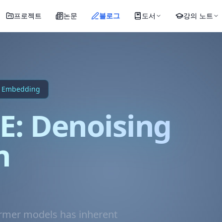
프로젝트
논문
블로그
도서
강의 노트
n Embedding
: Denoising
n
ormer models has inherent