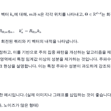
k_n
m
n
\Theta \in
×
키 벡터
에 대해,
과
은 각각 위치를 나타내고,
R
는 
Θ
∈
d
d
k
m
n
n
\mathbb{R}^
\times d}
′
,
q'_m = R_{\Theta, m} q_m, \quad k'_n = R_{\The
=
R
q
k
R
k
Θ
,
Θ
,
m
m
n
n
n
 회전된 쿼리와 키 벡터의 내적을 나타냅니다.
정하고, 이를 기반으로 주의 집중 패턴을 개선하는 알고리즘을 제
 영역에서 특정 임계값 이상의 성분을 제거하는 것입니다. 주파수
파이크 현상을 설명합니다. 이는 특정 주파수 성분이 과도하게 강조되
화한 예시입니다. (실제 이미지나 그래프를 삽입하는 것이 좋습니다.
, 노이즈가 많은 형태)