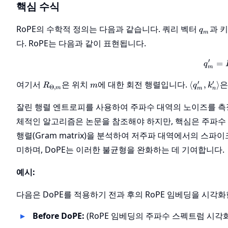
핵심 수식
q_m
RoPE의 수학적 정의는 다음과 같습니다. 쿼리 벡터
과 
q
m
다. RoPE는 다음과 같이 표현됩니다.
′
=
q
m
R_{\Theta,
m
\langle
′
′
여기서
은 위치
에 대한 회전 행렬입니다.
은
⟨
,
⟩
R
m
q
k
Θ
,
m
m
n
m}
q'_m,
k'_n
잘린 행렬 엔트로피를 사용하여 주파수 대역의 노이즈를 측
\rangle
체적인 알고리즘은 논문을 참조해야 하지만, 핵심은 주파수
행렬(Gram matrix)을 분석하여 저주파 대역에서의 스
미하며, DoPE는 이러한 불균형을 완화하는 데 기여합니다.
예시:
다음은 DoPE를 적용하기 전과 후의 RoPE 임베딩을 시각
Before DoPE:
(RoPE 임베딩의 주파수 스펙트럼 시각화