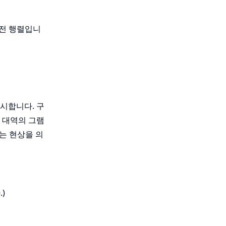
회전 행렬입니
{d
ta, n} k_n
시합니다. 구
 대역의 그램
는 현상을 의
)