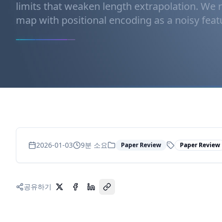
limits that weaken length extrapolation. We r
map with positional encoding as a noisy feat
2026-01-03
9
분 소요
Paper Review
Paper Review
공유하기