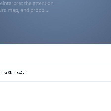
einterpret the attention
ure map, and propo...
cs.CL
cs.CL