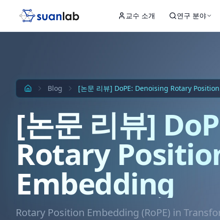
본문으로 건너뛰기
교수 소개
연구 분야
Input
Hidden 1
Hidden 2
Hidden 3
Output
Blog
[논문 리뷰] DoPE: Denoising Rotary Positio
[논문 리뷰] DoPE
Rotary Positio
Embedding
Rotary Position Embedding (RoPE) in Transf