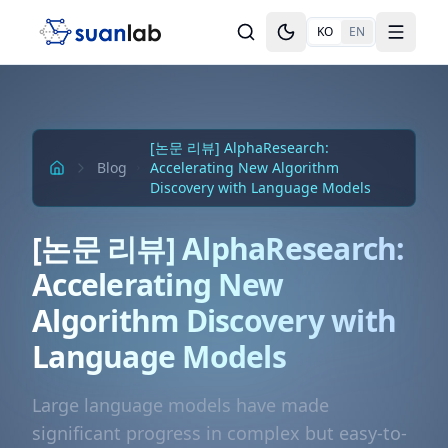
본문으로 건너뛰기
KO
EN
Toggle theme
Toggle
[논문 리뷰] AlphaResearch:
Blog
Accelerating New Algorithm
Discovery with Language Models
[논문 리뷰] AlphaResearch:
Accelerating New
Algorithm Discovery with
Language Models
Large language models have made
significant progress in complex but easy-to-