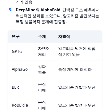
리가 있음.
DeepMind의 AlphaFold
: 단백질 구조 예측에서
혁신적인 성과를 보였으나, 알고리즘 발견보다는
특정 생물학적 문제에 집중됨.
연구
주제
차별점
자연어
알고리즘 발견에 직접
GPT-3
처리
적 기여 없음
강화
AlphaGo
특정 게임에 최적화
학습
문장
BERT
알고리즘 개발과 무관
이해
문장
RoBERTa
알고리즘 발견과 무관
이해