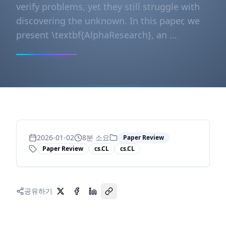
verify problems, yet they still struggle with
discovering the unknown. In this paper, we
present \textbf{AlphaResearch}, an ...
2026-01-02
8
분 소요
Paper Review
Paper Review
cs.CL
cs.CL
공유하기