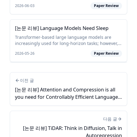
major concern for generative AI, especially as LLMs
2026-06-03
Paper Review
are increasingly expected to be helpful in mor...
[논문 리뷰] Language Models Need Sleep
Transformer-based large language models are
increasingly used for long-horizon tasks; however,
their attention mechanism scales poorly with
2026-05-26
Paper Review
context length. To handle this, we study a sleep-like
consol...
이전 글
[논문 리뷰] Attention and Compression is all
you need for Controllably Efficient Language
Models
다음 글
[논문 리뷰] TiDAR: Think in Diffusion, Talk in
Autoregression