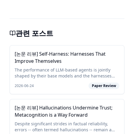
관련 포스트
[논문 리뷰] Self-Harness: Harnesses That
Improve Themselves
The performance of LLM-based agents is jointly
shaped by their base models and the harnesses
that mediate their interaction with the
2026-06-24
Paper Review
environment. Because different models exhibit
distinct behaviors, e...
[논문 리뷰] Hallucinations Undermine Trust;
Metacognition is a Way Forward
Despite significant strides in factual reliability,
errors -- often termed hallucinations -- remain a