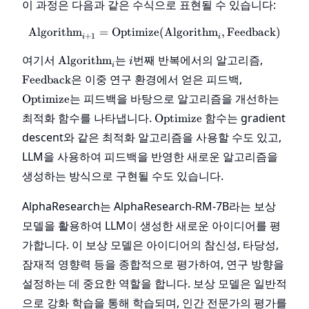
이 과정은 다음과 같은 수식으로 표현될 수 있습니다:
Algorithm
=
Optimize
\text{Algorithm}_{i+1} = \
(
Algorithm
,
Feedback
)
+
1
i
i
\text{Algorithm}_{i}
i
\text{F
여기서
는
번째 반복에서의 알고리즘,
Algorithm
i
i
\text{Optim
은 이중 연구 환경에서 얻은 피드백,
Feedback
는 피드백을 바탕으로 알고리즘을 개선하는
Optimize
\text{Optimize}
최적화 함수를 나타냅니다.
함수는 gradient
Optimize
descent와 같은 최적화 알고리즘을 사용할 수도 있고,
LLM을 사용하여 피드백을 반영한 새로운 알고리즘을
생성하는 방식으로 구현될 수도 있습니다.
AlphaResearch는 AlphaResearch-RM-7B라는 보상
모델을 활용하여 LLM이 생성한 새로운 아이디어를 평
가합니다. 이 보상 모델은 아이디어의 참신성, 타당성,
잠재적 영향력 등을 종합적으로 평가하여, 연구 방향을
설정하는 데 중요한 역할을 합니다. 보상 모델은 일반적
으로 강화 학습을 통해 학습되며, 인간 전문가의 평가를