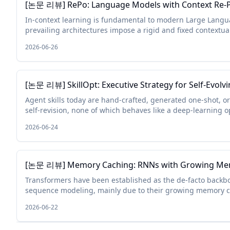
[논문 리뷰] RePo: Language Models with Context Re-P
In-context learning is fundamental to modern Large Langu
prevailing architectures impose a rigid and fixed contextua
constant positional in...
2026-06-26
[논문 리뷰] SkillOpt: Executive Strategy for Self-Evolvi
Agent skills today are hand-crafted, generated one-shot, or
self-revision, none of which behaves like a deep-learning op
which reli...
2026-06-24
[논문 리뷰] Memory Caching: RNNs with Growing M
Transformers have been established as the de-facto backb
sequence modeling, mainly due to their growing memory cap
length. While plaus...
2026-06-22