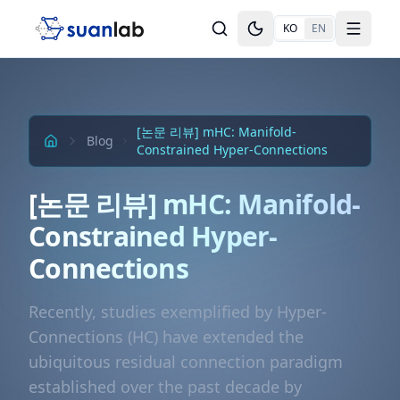
본문으로 건너뛰기
KO
EN
Toggle theme
Toggle
[논문 리뷰] mHC: Manifold-
Blog
Constrained Hyper-Connections
[논문 리뷰] mHC: Manifold-
Constrained Hyper-
Connections
Recently, studies exemplified by Hyper-
Connections (HC) have extended the
ubiquitous residual connection paradigm
established over the past decade by