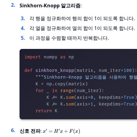
Sinkhorn-Knopp 알고리즘
:
각 행을 정규화하여 행의 합이 1이 되도록 합니다.
각 열을 정규화하여 열의 합이 1이 되도록 합니다.
이 과정을 수렴할 때까지 반복합니다.
import
 numpy 
as
 np

def
sinkhorn_knopp
(
matrix, num_iter=
100
):
"""Sinkhorn-Knopp 알고리즘을 사용하여 
    K = np.copy(matrix)

for
 _ 
in
range
(num_iter):

        K /= K.
sum
(axis=
0
, keepdims=
True
)
        K /= K.
sum
(axis=
1
, keepdims=
True
)
return
x' =
′
′
신호 전파
:
=
+
(
)
x
H
x
F
x
H' x