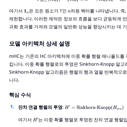
M
res
res
res
n
n
res
\mathbf{1}_n
n
여기서
은 모든 원소가 1인
차원 벡터를 나타냅니다. 즉
1
n
n
제한합니다. 이러한 제약은 정보의 흐름을 보다 균등하게 만
규화 효과를 가져와 모델의 일반화 성능을 향상시키는 데 
모델 아키텍처 상세 설명
mHC는 기존의 HC 아키텍처에 이중 확률 행렬 매니폴드를
킵니다. 이중 확률 행렬로의 투영은 Sinkhorn-Knopp 
Sinkhorn-Knopp 알고리즘은 행렬의 행과 열을 반복적
니다.
핵심 수식
H' =
′
잔차 연결 행렬의 투영
:
=
Sinkhorn-Knopp
(
)
H
H
res
\text{Sinkhorn-
Knopp}
H'
′
여기서
는 이중 확률 행렬로 투영된 잔차 연결 행렬
H
(H_{res})