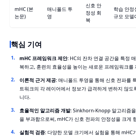
신호 안
mHC (본
매니폴드 투
학습 안정성
정성 회
논문)
영
규모 모델
복
핵심 기여
mHC 프레임워크 제안
: HC의 잔차 연결 공간을 특정
복하고, 훈련의 효율성을 높이는 새로운 프레임워크를
이론적 근거 제공
: 매니폴드 투영을 통해 신호 전파를
트워크의 각 레이어에서 정보가 급격하게 변하지 않도
니다.
효율적인 알고리즘 개발
: Sinkhorn-Knopp 알고
을 부과함으로써, mHC가 신호 전파의 안정성을 크게
실험적 검증
: 다양한 모델 크기에서 실험을 통해 mHC