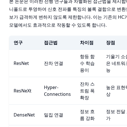
본 논문은 이러한 선행 연구들과 차별화된 접근법을 제시합니
니폴드로 투영하여 신호 전파를 특징의 볼록 결합으로 변환
보가 급격하게 변하지 않도록 제한합니다. 이는 기존의 HC
모델에서도 효과적으로 작동할 수 있도록 합니다.
연구
접근법
차이점
장점
항등 함
기울기 소실
ResNet
잔차 연결
수 학습
은 네트워
용이
능
잔차 스
Hyper-
높은 표현력
ResNeXt
트림 폭
Connections
상
확장
정보 흐
정보 전달
DenseNet
밀집 연결
름 강화
가