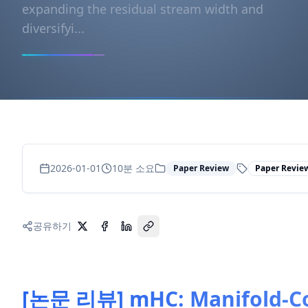
expanding the residual stream width and
diversifyi...
2026-01-01
10
분 소요
Paper Review
Paper Revie
공유하기
[논문 리뷰] mHC: Manifold-Co