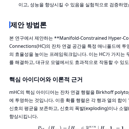
이고, 성능을 향상시킬 수 있음을 실험적으로 검증하였
제안 방법론
본 연구에서 제안하는 **Manifold-Constrained Hyper-Co
Connections(HC)의 잔차 연결 공간을 특정 매니폴드에
의 효율성을 높이는 프레임워크입니다. 이는 HC가 가지는 
를 해결하고, 대규모 모델에서도 효과적으로 작동할 수 있
핵심 아이디어와 이론적 근거
mHC의 핵심 아이디어는 잔차 연결 행렬을 Birkhoff pol
에 투영하는 것입니다. 이중 확률 행렬은 각 행과 열의 합이 
신호의 평균을 보존하고, 신호의 폭발(exploding)이나 소멸(
향상시킵니다.
×
R
P_{M_{re
1
1
(
)
=
{
∈
∣
=
,
n
n
P
H
H
H