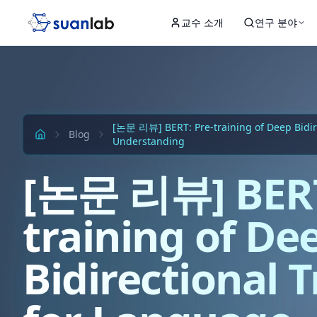
본문으로 건너뛰기
교수 소개
연구 분야
Input
Hidden 1
Hidden 2
Hidden 3
Output
[논문 리뷰] BERT: Pre-training of Deep Bidir
Blog
Understanding
[논문 리뷰] BERT
training of De
Bidirectional 