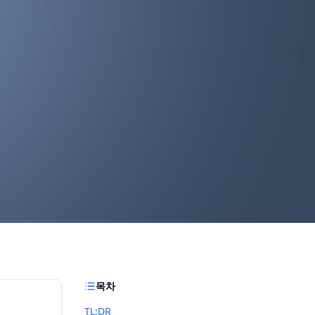
목차
TL;DR