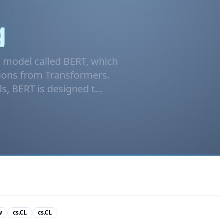
g
 model called BERT, which
tions from Transformers.
, BERT is designed t...
w
cs.CL
cs.CL