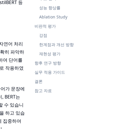
ilBERT 등
성능 향상률
Ablation Study
비판적 평가
강점
 자연어 처리
한계점과 개선 방향
정확히 파악하
재현성 평가
고려하여 단어를
향후 연구 방향
계로 작용하였
실무 적용 가이드
결론
단어가 문장에
참고 자료
 BERT는
할 수 있습니
을 하고 있습
단어에 집중하여