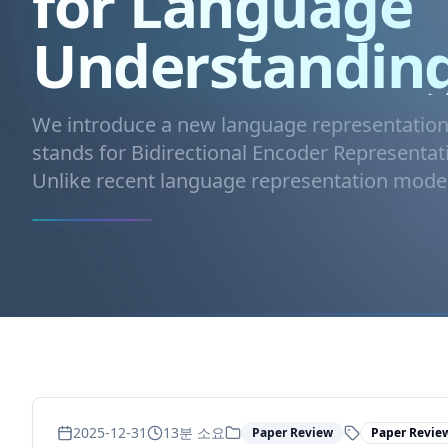
for Language
Understandin
We introduce a new language representation
stands for Bidirectional Encoder Representa
Unlike recent language representation models
2025-12-31
13
분 소요
Paper Review
Paper Revie