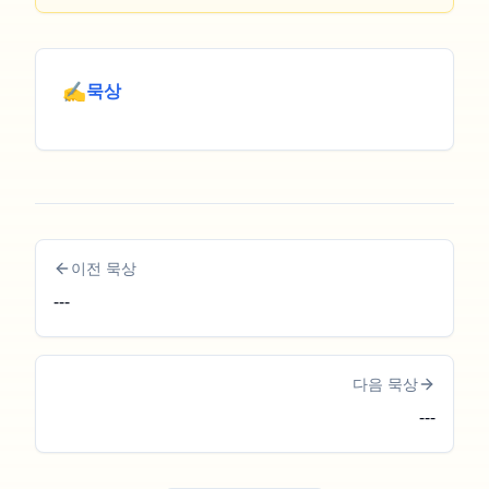
✍️
묵상
이전 묵상
---
다음 묵상
---