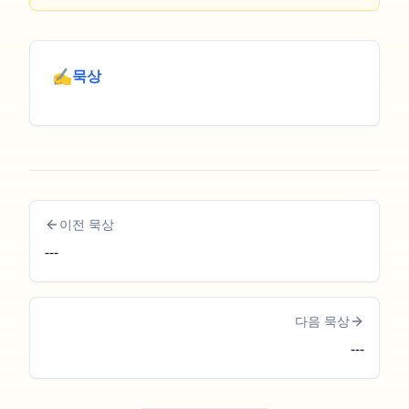
✍️
묵상
이전 묵상
---
다음 묵상
---