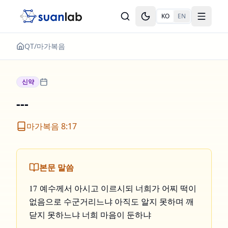
본문으로 건너뛰기
KO
EN
Toggle theme
Toggle
QT
/
마가복음
신약
---
마가복음 8:17
본문 말씀
17 예수께서 아시고 이르시되 너희가 어찌 떡이
없음으로 수군거리느냐 아직도 알지 못하며 깨
닫지 못하느냐 너희 마음이 둔하냐