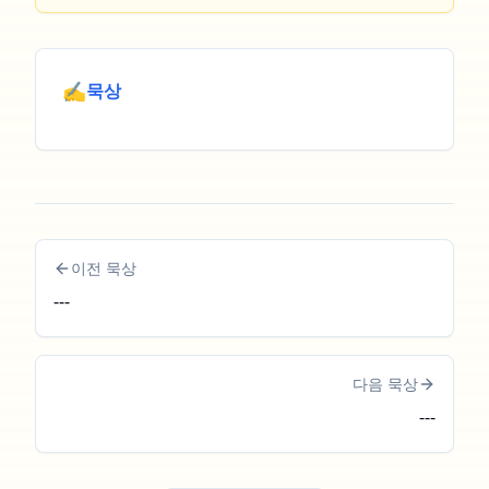
✍️
묵상
이전 묵상
---
다음 묵상
---