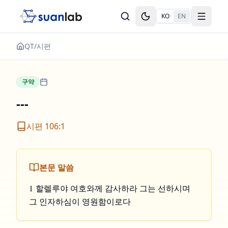
본문으로 건너뛰기
KO
EN
Toggle theme
Toggle
QT
/
시편
구약
---
시편 106:1
본문 말씀
1 할렐루야 여호와께 감사하라 그는 선하시며
그 인자하심이 영원함이로다