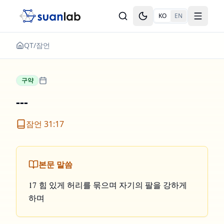
본문으로 건너뛰기
KO
EN
Toggle theme
Toggle
QT
/
잠언
구약
---
잠언 31:17
본문 말씀
17 힘 있게 허리를 묶으며 자기의 팔을 강하게
하며