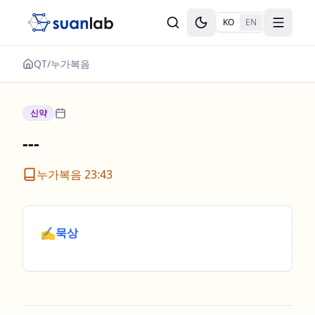
본문으로 건너뛰기
KO
EN
Toggle theme
Toggle
QT
/
누가복음
신약
---
누가복음 23:43
✍️
묵상