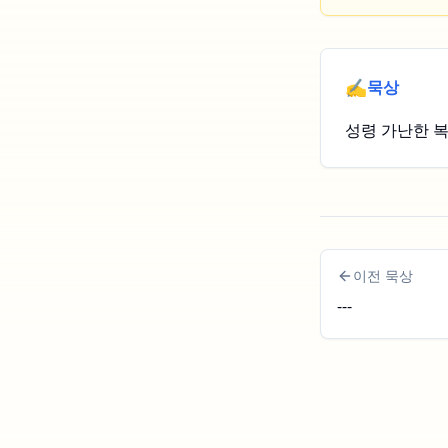
✍️
묵상
성령 가난한 복
이전 묵상
---