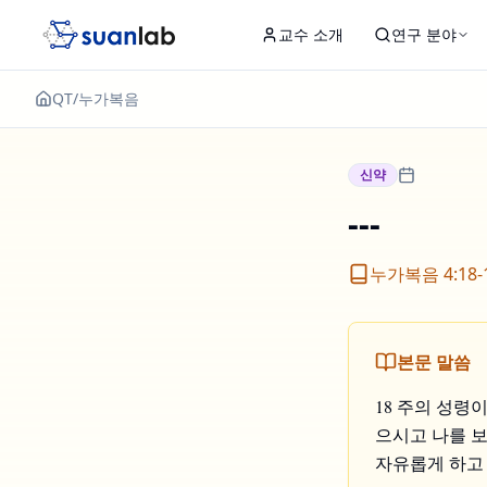
본문으로 건너뛰기
교수 소개
연구 분야
QT
/
누가복음
신약
---
누가복음 4:18-
본문 말씀
18 주의 성령
으시고 나를 보
자유롭게 하고 