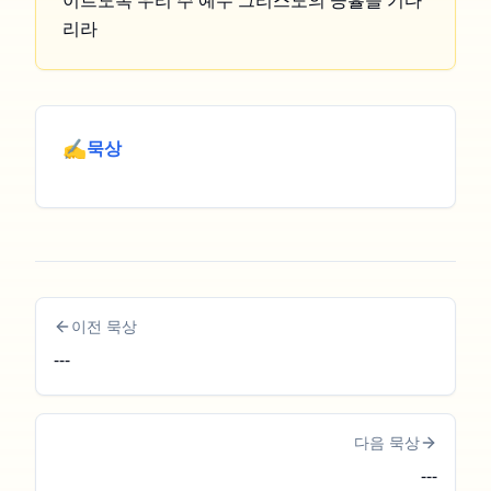
리라
✍️
묵상
이전 묵상
---
다음 묵상
---