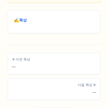
✍️
묵상
이전 묵상
---
다음 묵상
---