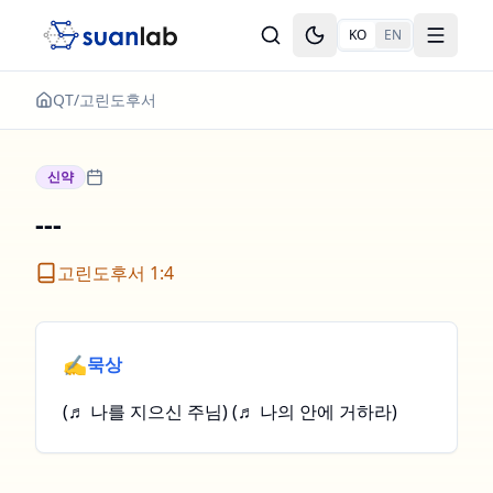
본문으로 건너뛰기
KO
EN
Toggle theme
Toggle
QT
/
고린도후서
신약
---
고린도후서 1:4
✍️
묵상
(♬ 나를 지으신 주님) (♬ 나의 안에 거하라)