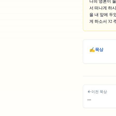
나의 영혼이 눌
서 떠나게 하시
을 내 앞에 두
게 하소서 32
✍️
묵상
이전 묵상
---