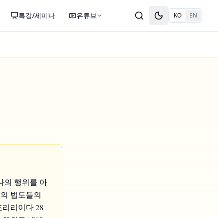
특강/세미나
유튜브
KO
EN
Toggle theme
나의 행위를 아
주의 법도들의
리리이다 28