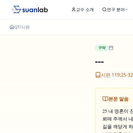
본문으로 건너뛰기
교수 소개
연구 분야
QT
/
시편
구약
---
시편 119:25-32
본문 말씀
25 내 영혼이
뢰매 주께서 
길을 깨닫게 하