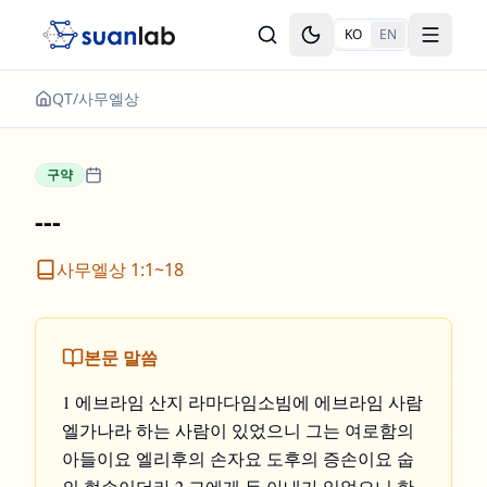
본문으로 건너뛰기
KO
EN
Toggle theme
Toggle
QT
/
사무엘상
구약
---
사무엘상 1:1~18
본문 말씀
1 에브라임 산지 라마다임소빔에 에브라임 사람
엘가나라 하는 사람이 있었으니 그는 여로함의
아들이요 엘리후의 손자요 도후의 증손이요 숩
의 현손이더라 2 그에게 두 아내가 있었으니 한