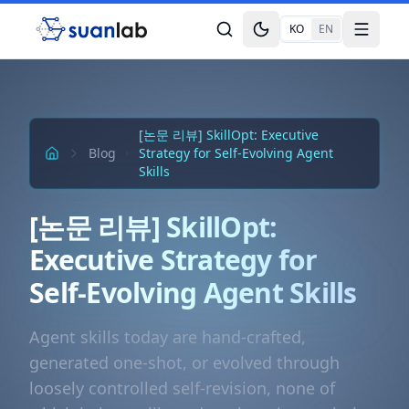
본문으로 건너뛰기
KO
EN
Toggle theme
Toggle
[논문 리뷰] SkillOpt: Executive
Blog
Strategy for Self-Evolving Agent
Skills
[논문 리뷰] SkillOpt:
Executive Strategy for
Self-Evolving Agent Skills
Agent skills today are hand-crafted,
generated one-shot, or evolved through
loosely controlled self-revision, none of