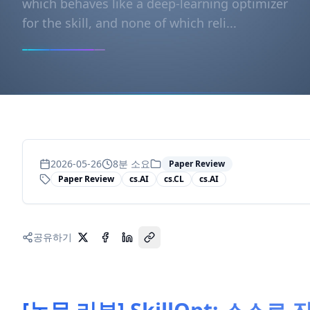
which behaves like a deep-learning optimizer
for the skill, and none of which reli...
2026-05-26
8
분 소요
Paper Review
Paper Review
cs.AI
cs.CL
cs.AI
공유하기