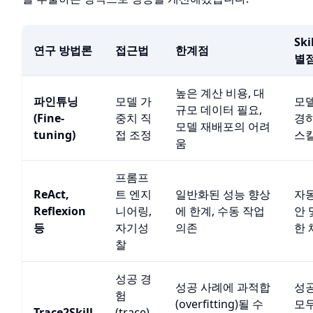
Sk
연구 방법론
접근법
한계점
별
높은 계산 비용, 대
파인튜닝
모델 가
모델
규모 데이터 필요,
(Fine-
중치 직
경하
모델 재배포의 어려
tuning)
접 조정
스킬
움
프롬프
ReAct,
트 엔지
일반화된 성능 향상
자동
Reflexion
니어링,
에 한계, 수동 작업
안 
등
자기성
의존
한 
찰
성공 경
성공 사례에 과적합
성공
험
(overfitting)될 수
모두
Trace2Skill
(trace)