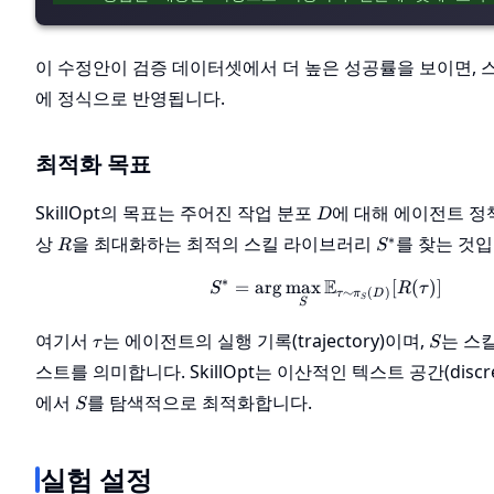
이 수정안이 검증 데이터셋에서 더 높은 성공률을 보이면, 
에 정식으로 반영됩니다.
최적화 목표
D
SkillOpt의 목표는 주어진 작업 분포
에 대해 에이전트 
D
R
S^*
∗
상
을 최대화하는 최적의 스킬 라이브러리
를 찾는 것입
R
S
∗
E
=
ar
g
max
S^* = \arg\max_S \
[
(
)]
S
R
τ
∼
(
)
τ
π
D
S
S
\tau
S
여기서
는 에이전트의 실행 기록(trajectory)이며,
는 스
τ
S
스트를 의미합니다. SkillOpt는 이산적인 텍스트 공간(discrete 
S
에서
를 탐색적으로 최적화합니다.
S
실험 설정