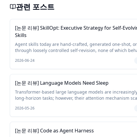
관련 포스트
[논문 리뷰] SkillOpt: Executive Strategy for Self-Evolv
Skills
Agent skills today are hand-crafted, generated one-shot, o
through loosely controlled self-revision, none of which beha
deep-learning optimizer for the skill, and none of which reli
2026-06-24
[논문 리뷰] Language Models Need Sleep
Transformer-based large language models are increasingly
long-horizon tasks; however, their attention mechanism sca
with context length. To handle this, we study a sleep-like co
2026-05-26
[논문 리뷰] Code as Agent Harness