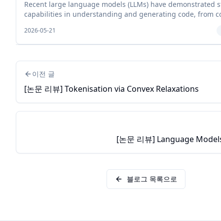
Recent large language models (LLMs) have demonstrated s
capabilities in understanding and generating code, from c
programming to repository-level software engineering. In
2026-05-21
agent...
이전 글
[논문 리뷰] Tokenisation via Convex Relaxations
[논문 리뷰] Language Models
블로그 목록으로