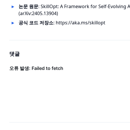
논문 원문
:
SkillOpt: A Framework for Self-Evolving A
(arXiv:2405.13904)
공식 코드 저장소
:
https://aka.ms/skillopt
댓글