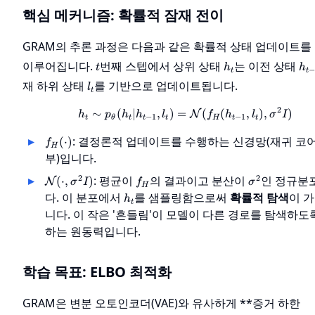
핵심 메커니즘: 확률적 잠재 전이
GRAM의 추론 과정은 다음과 같은 확률적 상태 업데이트를
t
h_t
h_
이루어집니다.
번째 스텝에서 상위 상태
는 이전 상태
t
h
h
−
t
t
1}
l_t
재 하위 상태
를 기반으로 업데이트됩니다.
l
t
2
∼
(
∣
,
)
=
h_t \sim p_\theta(h_t |
(
(
,
)
,
)
N
h
p
h
h
l
f
h
l
σ
I
−
1
−
1
t
θ
t
t
t
H
t
t
f_H(\cdot)
: 결정론적 업데이트를 수행하는 신경망(재귀 코
(
⋅
)
f
H
부)입니다.
\mathcal{N}
f_H
\sigma^2
2
2
: 평균이
의 결과이고 분산이
인 정규분
(
⋅
,
)
N
σ
I
f
σ
H
(\cdot,
h_t
다. 이 분포에서
를 샘플링함으로써
확률적 탐색
이 
h
t
\sigma^2 I)
니다. 이 작은 '흔들림'이 모델이 다른 경로를 탐색하도
하는 원동력입니다.
학습 목표: ELBO 최적화
GRAM은 변분 오토인코더(VAE)와 유사하게 **증거 하한