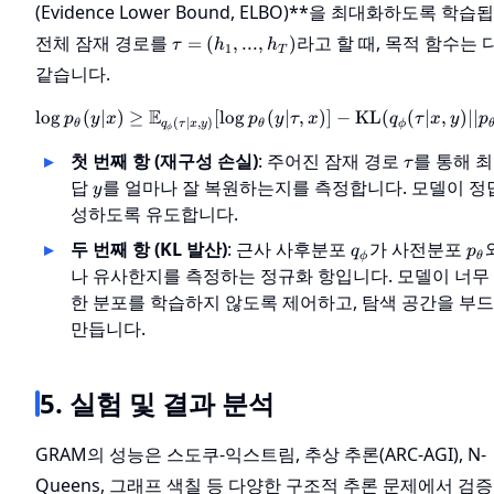
(Evidence Lower Bound, ELBO)**을 최대화하도록 학습
\tau
전체 잠재 경로를
라고 할 때, 목적 함수는
=
(
,
...
,
)
τ
h
h
1
T
=
같습니다.
(h_1,
...,
E
lo
g
(
∣
)
≥
[
lo
g
(
∣
\log p_\theta(y | x) \ge
,
)]
−
KL
(
(
∣
,
)
∣∣
p
y
x
p
y
τ
x
q
τ
x
y
p
(
∣
,
)
h_T)
θ
θ
ϕ
q
τ
x
y
ϕ
\tau
첫 번째 항 (재구성 손실)
: 주어진 잠재 경로
를 통해 최
τ
y
답
를 얼마나 잘 복원하는지를 측정합니다. 모델이 정
y
성하도록 유도합니다.
q_\phi
p_\
두 번째 항 (KL 발산)
: 근사 사후분포
가 사전분포
q
p
ϕ
θ
나 유사한지를 측정하는 정규화 항입니다. 모델이 너무
한 분포를 학습하지 않도록 제어하고, 탐색 공간을 부
만듭니다.
5. 실험 및 결과 분석
GRAM의 성능은 스도쿠-익스트림, 추상 추론(ARC-AGI), N-
Queens, 그래프 색칠 등 다양한 구조적 추론 문제에서 검