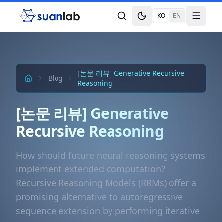
본문으로 건너뛰기
KO
EN
Toggle theme
Toggle
[논문 리뷰] Generative Recursive
Blog
Reasoning
[논문 리뷰] Generative
Recursive Reasoning
How should future neural reasoning systems
implement extended computation?
Recursive Reasoning Models (RRMs) offer a
promising alternative to autoregressive
sequence extension by performing iterative