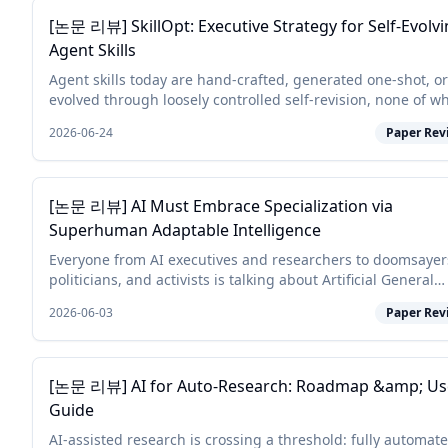
[논문 리뷰] SkillOpt: Executive Strategy for Self-Evolv
Agent Skills
Agent skills today are hand-crafted, generated one-shot, or
evolved through loosely controlled self-revision, none of w
behaves like a deep-learning optimizer for the skill, and n
2026-06-24
Paper Rev
of which reli...
[논문 리뷰] AI Must Embrace Specialization via
Superhuman Adaptable Intelligence
Everyone from AI executives and researchers to doomsayer
politicians, and activists is talking about Artificial General
Intelligence (AGI). Yet, they often don't seem to agree on its
2026-06-03
Paper Rev
exact definitio...
[논문 리뷰] AI for Auto-Research: Roadmap &amp; Us
Guide
AI-assisted research is crossing a threshold: fully automat