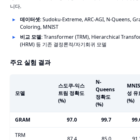
니다.
데이터셋
: Sudoku-Extreme, ARC-AGI, N-Queens, Gr
Coloring, MNIST
비교 모델
: Transformer (TRM), Hierarchical Transf
(HRM) 등 기존 결정론적/자기회귀 모델
주요 실험 결과
N-
스도쿠-익스
MNIS
Queens
모델
트림 정확도
성 유
정확도
(%)
(%)
(%)
GRAM
97.0
99.7
99.
TRM
87.4
85.0
91.