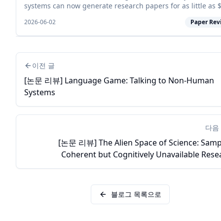
systems can now generate research papers for as little as 
while long-horizon agents can execute experiments, draft
2026-06-02
Paper Rev
manuscripts, and s...
이전 글
[논문 리뷰] Language Game: Talking to Non-Human
Systems
다음
[논문 리뷰] The Alien Space of Science: Samp
Coherent but Cognitively Unavailable Rese
Direct
블로그 목록으로