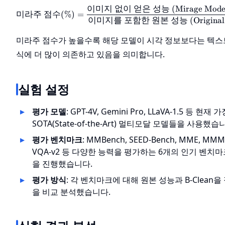
이미지
없이
얻은
성능
(Mirage Mode
\text{미라주 점수} 
미라주
점수
(
%
)
=
이미지를
포함한
원본
성능
(Original
미라주 점수가 높을수록 해당 모델이 시각 정보보다는 텍스
식에 더 많이 의존하고 있음을 의미합니다.
실험 설정
평가 모델
: GPT-4V, Gemini Pro, LLaVA-1.5 등 
SOTA(State-of-the-Art) 멀티모달 모델들을 사용했습
평가 벤치마크
: MMBench, SEED-Bench, MME, MMMU
VQA-v2 등 다양한 능력을 평가하는 6개의 인기 벤치
을 진행했습니다.
평가 방식
: 각 벤치마크에 대해 원본 성능과 B-Clean
을 비교 분석했습니다.