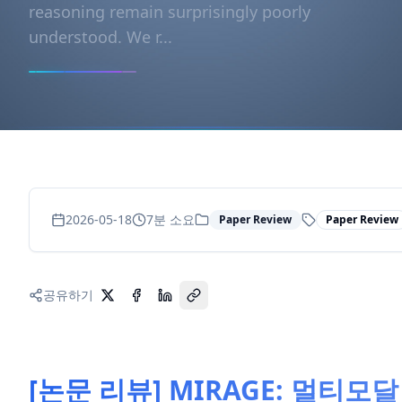
reasoning remain surprisingly poorly
understood. We r...
2026-05-18
7
분 소요
Paper Review
Paper Review
공유하기
[논문 리뷰] MIRAGE: 멀티모달