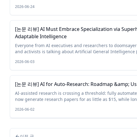
optimizer for the skill, and none of which reli...
2026-06-24
[논문 리뷰] AI Must Embrace Specialization via Supe
Adaptable Intelligence
Everyone from AI executives and researchers to doomsayers,
and activists is talking about Artificial General Intelligence 
often don't seem to agree on its exact definitio...
2026-06-03
[논문 리뷰] AI for Auto-Research: Roadmap &amp; Us
AI-assisted research is crossing a threshold: fully automa
now generate research papers for as little as $15, while l
can execute experiments, draft manuscripts, and s...
2026-06-02
이전 글