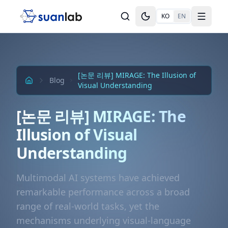
본문으로 건너뛰기
KO
EN
Toggle theme
Toggle
[논문 리뷰] MIRAGE: The Illusion of
Blog
Visual Understanding
[논문 리뷰] MIRAGE: The
Illusion of Visual
Understanding
Multimodal AI systems have achieved
remarkable performance across a broad
range of real-world tasks, yet the
mechanisms underlying visual-language