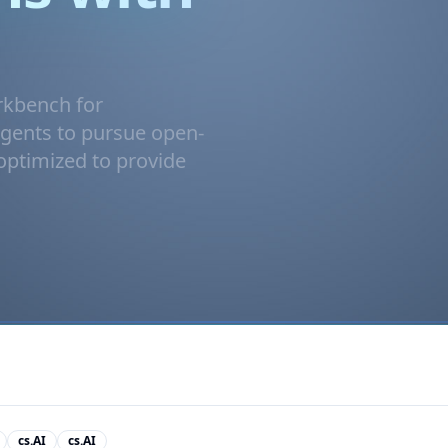
rkbench for
agents to pursue open-
optimized to provide
cs.AI
cs.AI