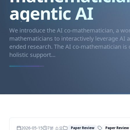
agentic AI
We introduce the AI co-mathematician, a wo
mathematicians to interactively leverage AI 
ended research. The AI co-mathematician is 
holistic support...
2026-05-15
7
분 소요
Paper Review
Paper Review