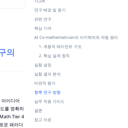
TL;DR
연구 배경 및 동기
관련 연구
핵심 기여
AI Co-mathematician의 아키텍처와 작동 원리
1. 계층적 에이전트 구조
연구의
2. 핵심 설계 원칙
실험 설정
실험 결과 분석
비판적 평가
향후 연구 방향
은 아이디어
실무 적용 가이드
의도를 명확히
결론
th Tier 4
참고 자료
새로운 패러다