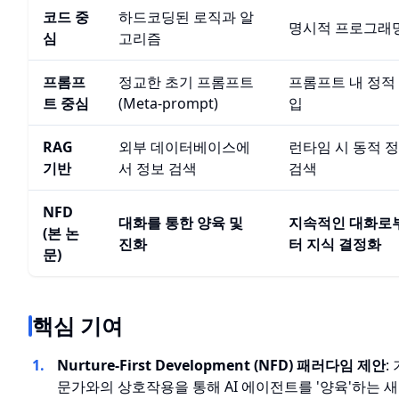
코드 중
하드코딩된 로직과 알
명시적 프로그래
심
고리즘
프롬프
정교한 초기 프롬프트
프롬프트 내 정적
트 중심
(Meta-prompt)
입
RAG
외부 데이터베이스에
런타임 시 동적 
기반
서 정보 검색
검색
NFD
대화를 통한 양육 및
지속적인 대화로
(본 논
진화
터 지식 결정화
문)
핵심 기여
Nurture-First Development (NFD) 패러다임 제안
:
문가와의 상호작용을 통해 AI 에이전트를 '양육'하는 