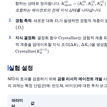
K_{agent}^{(t)}
(
)
(
)
(
)
(
)
함하는 상태로 정의됩니다.
t
t
t
t
=
(
,
,
)
K
K
K
K
a
g
e
n
t
C
T
E
= (K_C^{(t)},
포함하는 에이전트의 전체 지식 상태를 나타냅니다.
K_T^{(t)},
K_E^{(t)})
D_t
경험 축적
: 새로운 대화
가 발생하면 경험적 계층이
D
t
{
}
D
t
\text{Crystallize}
K
지식 결정화
: 결정화 함수
는 경험적 계층
Crystallize
K
\Delta
적 계층을 업데이트할 지식 조각(
)을 생성
Δ
,
Δ
K
K
T
C
K_T,
(
+
1
)
t
Crystallize
(
)
K
\Delta
E
K_C
실험 설정
NFD의 효과를 검증하기 위해
금융 리서치 에이전트 개발
사
의 과제는 특정 산업군(예: 반도체, 바이오)에 대한 투자 
파라미
값
터