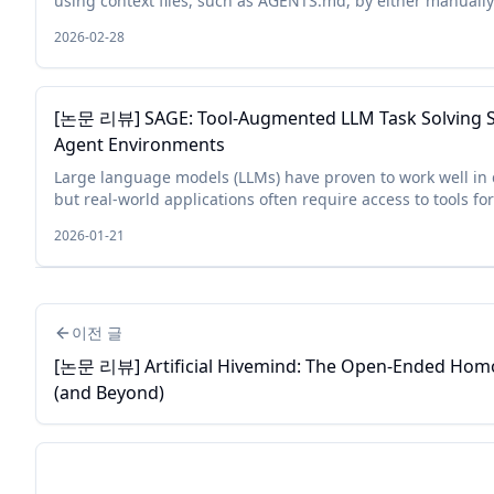
using context files, such as AGENTS.md, by either manually
them. Although this prac...
2026-02-28
[논문 리뷰] SAGE: Tool-Augmented LLM Task Solving Str
Agent Environments
Large language models (LLMs) have proven to work well in
but real-world applications often require access to tools for
this, LLMs can b...
2026-01-21
이전 글
[논문 리뷰] Artificial Hivemind: The Open-Ended Hom
(and Beyond)