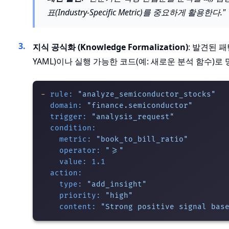
표(Industry-Specific Metric)를 중요하게 활용한다."
지식 공식화 (Knowledge Formalization)
: 발견된 패
YAML)이나 실행 가능한 코드(예: 새로운 분석 함수)로
-
rule:
"analyze_semiconductor_stocks"
domain:
"finance.semiconductor"
trigger:
"analysis_request"
condition:
metric:
"book_to_bill_ratio"
operator:
">="
value:
1.1
action:
type:
"add_insight"
priority:
"high"
content:
"Strong positive signal bas