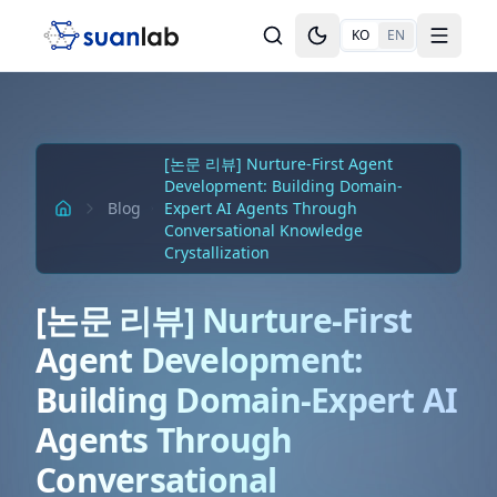
본문으로 건너뛰기
KO
EN
Toggle theme
Toggle
[논문 리뷰] Nurture-First Agent
Development: Building Domain-
Blog
Expert AI Agents Through
Conversational Knowledge
Crystallization
[논문 리뷰] Nurture-First
Agent Development:
Building Domain-Expert AI
Agents Through
Conversational