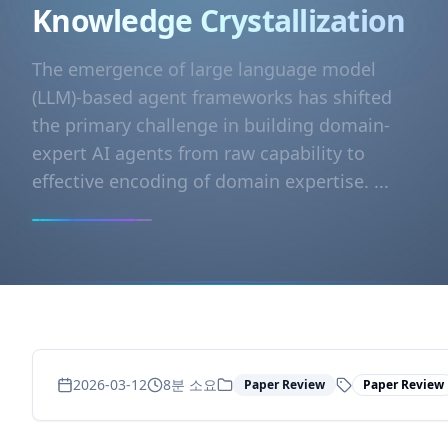
Knowledge Crystallization
The emergence of large language model
(LLM)-based agent frameworks has shifted
the primary challenge in building domain-
expert AI agents from raw capability to
effective encoding of domain expertise. ...
2026-03-12
8
분 소요
Paper Review
Paper Review