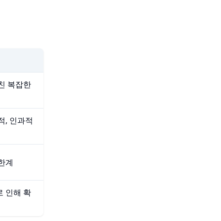
친 복잡한
적, 인과적
 한계
 인해 확