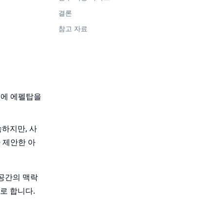
결론
참고 자료
녘에 에펠탑을
숙하지만, 사
 제안한 아
 공간의 맥락
로 합니다.