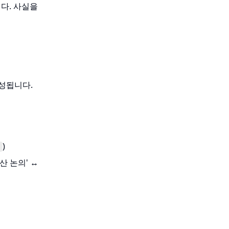
다. 사실을
V =
구성됩니다.
V_{\text{gist}}
\cup
V_{\text{phrase}}
)
산 논의' ↔