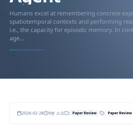
Humans excel at remembering concrete exp
spatiotemporal contexts and performing rea
i.e., the capacity for episodic memory. In c
age...
2026-02-28
9
분 소요
Paper Review
Paper Review