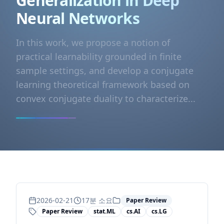
Generalization in Deep
Neural Networks
In this work, we propose a notion of
practical learnability grounded in finite
sample settings, and develop a conjugate
learning theoretical framework based on
convex conjugate duality to characterize...
2026-02-21
17
분 소요
Paper Review
Paper Review
stat.ML
cs.AI
cs.LG