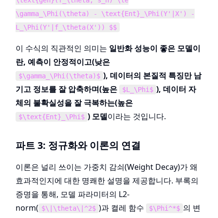
\text{gen}(f_\theta, s_n) \le
\gamma_\Phi(\theta) - \text{Ent}_\Phi(Y'|X') -
L_\Phi(Y'|f_\theta(X')) $$
이 수식의 직관적인 의미는
일반화 성능이 좋은 모델이
란, 예측이 안정적이고(낮은
), 데이터의 본질적 특징만 남
$\gamma_\Phi(\theta)$
기고 정보를 잘 압축하며(높은
), 데이터 자
$L_\Phi$
체의 불확실성을 잘 극복하는(높은
) 모델
이라는 것입니다.
$\text{Ent}_\Phi$
파트 3: 정규화와 이론의 연결
이론은 널리 쓰이는 가중치 감쇠(Weight Decay)가 왜
효과적인지에 대한 명쾌한 설명을 제공합니다. 부록의
증명을 통해, 모델 파라미터의 L2-
norm(
)과 켤레 함수
의 변
$\|\theta\|^2$
$\Phi^*$