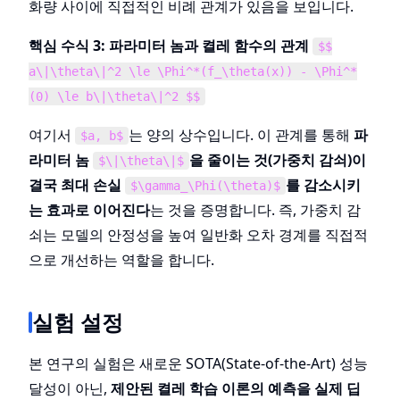
화량 사이에 직접적인 비례 관계가 있음을 보입니다.
핵심 수식 3: 파라미터 놈과 켤레 함수의 관계
$$
a\|\theta\|^2 \le \Phi^*(f_\theta(x)) - \Phi^*
(0) \le b\|\theta\|^2 $$
여기서
는 양의 상수입니다. 이 관계를 통해
파
$a, b$
라미터 놈
을 줄이는 것(가중치 감쇠)이
$\|\theta\|$
결국 최대 손실
를 감소시키
$\gamma_\Phi(\theta)$
는 효과로 이어진다
는 것을 증명합니다. 즉, 가중치 감
쇠는 모델의 안정성을 높여 일반화 오차 경계를 직접적
으로 개선하는 역할을 합니다.
실험 설정
본 연구의 실험은 새로운 SOTA(State-of-the-Art) 성능
달성이 아닌,
제안된 켤레 학습 이론의 예측을 실제 딥