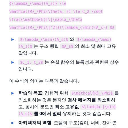
{\lambda_{\max}(A_s)} \le
\mathcal{R}_\Phi(\theta, s) \le C_2 \cdot
\frac{\mathbb{E}[\|\nabla_\theta
\mathcal{R}_\Phi\|^2]}{\lambda_{\min}(A_s)} $$
와
$\lambda_{\min}(A_s)$
$\lambda_{\max}
는 구조 행렬
의 최소 및 최대 고유
(A_s)$
$A_s$
값입니다.
는 손실 함수의 볼록성과 관련된 상수
$C_1, C_2$
입니다.
이 수식의 의미는 다음과 같습니다.
학습의 목표
: 경험적 위험
를
$\mathcal{R}_\Phi$
최소화하는 것은 분자인
경사 에너지를 최소화
하
고, 동시에 분모인
최소 고유값
$\lambda_{\min}
를 0에서 멀리 유지
하는 것과 같습니다.
(A_s)$
아키텍처의 역할
: 모델의 구조(깊이, 너비, 잔차 연