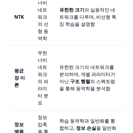
너비
네트
유한한 크기
의 실용적인 네
NTK
워크
트워크를 다루며, 비선형 특
의 선
징 학습을 설명함
형 동
역학
무한
너비
네트
유한한 크기의 네트워크를
평균
워크
분석하며, 개별 파라미터가
장 이
의 파
아닌
구조 행렬
의 스펙트럼
론
라미
을 통해 동역학을 분석함
터 분
포
정보
학습 동역학과 일반화를 통
정보
압축
합하고,
정보 손실
을 일반화
병목
을 통