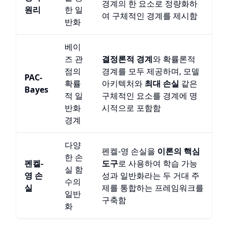
경계의 한 요소로 정량화하
원리
한 일
여 구체적인 경계를 제시함
반화
베이
즈 관
결정론적 경계
와 확률론적
점의
경계를 모두 제공하며, 모델
PAC-
확률
아키텍처와
최대 손실
같은
Bayes
적 일
구체적인 요소를 경계에 명
반화
시적으로 포함함
경계
다양
펜켈-영 손실을
이론의 핵심
한 손
펜켈-
도구
로 사용하여 학습 가능
실 함
영 손
성과 일반화라는 두 거대 주
수의
실
제를 통합하는 프레임워크를
일반
구축함
화