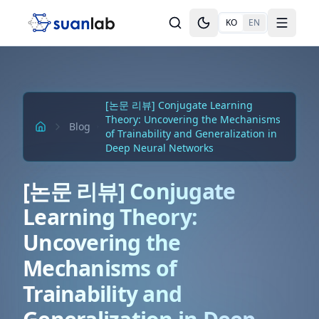
본문으로 건너뛰기
KO
EN
Toggle theme
Toggle
[논문 리뷰] Conjugate Learning
Theory: Uncovering the Mechanisms
Blog
of Trainability and Generalization in
Deep Neural Networks
[논문 리뷰] Conjugate
Learning Theory:
Uncovering the
Mechanisms of
Trainability and