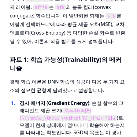
제 레이블,
는
의 볼록 켤레(convex
$f^*$
$f$
conjugate) 함수입니다. 이 일반화된 형태는
를
$f$
어떻게 선택하느냐에 따라 평균 제곱 오차(MSE), 교차
엔트로피(Cross-Entropy) 등 다양한 손실 함수로 변환
될 수 있어, 이론의 적용 범위를 크게 넓혀줍니다.
파트 1: 학습 가능성(Trainability)의 메커
니즘
켤레 학습 이론은 DNN 학습의 성공이 다음 두 가지 요
소의 절묘한 균형에 달려있다고 설명합니다.
경사 에너지 (Gradient Energy)
: 손실 함수의 그
래디언트 제곱 크기(
$\mathbb{E}
)로,
[\|\nabla_\theta \mathcal{R}_\Phi\|^2]$
모델이 현재 상태에서 얼마나 더 학습해야 하는지
를 나타내는 척도입니다. SGD의 목표는 이 경사