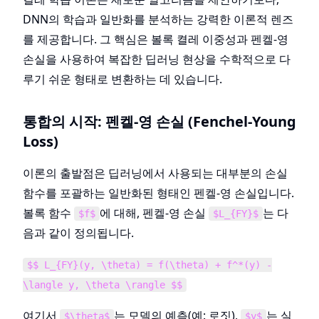
DNN의 학습과 일반화를 분석하는 강력한 이론적 렌즈
를 제공합니다. 그 핵심은 볼록 켤레 이중성과 펜켈-영
손실을 사용하여 복잡한 딥러닝 현상을 수학적으로 다
루기 쉬운 형태로 변환하는 데 있습니다.
통합의 시작: 펜켈-영 손실 (Fenchel-Young
Loss)
이론의 출발점은 딥러닝에서 사용되는 대부분의 손실
함수를 포괄하는 일반화된 형태인 펜켈-영 손실입니다.
볼록 함수
에 대해, 펜켈-영 손실
는 다
$f$
$L_{FY}$
음과 같이 정의됩니다.
$$ L_{FY}(y, \theta) = f(\theta) + f^*(y) -
\langle y, \theta \rangle $$
여기서
는 모델의 예측(예: 로짓),
는 실
$\theta$
$y$