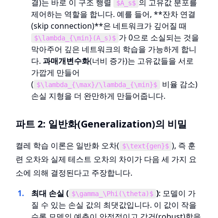
결)는 바로 이 구조 행렬
의 고유값 분포를
$A_s$
제어하는 역할을 합니다. 예를 들어, **잔차 연결
(skip connection)**은 네트워크가 깊어질 때
가 0으로 소실되는 것을
$\lambda_{\min}(A_s)$
막아주어 깊은 네트워크의 학습을 가능하게 합니
다.
과매개변수화
(너비 증가)는 고유값들을 서로
가깝게 만들어
(
비율 감소)
$\lambda_{\max}/\lambda_{\min}$
손실 지형을 더 완만하게 만들어줍니다.
파트 2: 일반화(Generalization)의 비밀
켤레 학습 이론은 일반화 오차(
), 즉 훈
$\text{gen}$
련 오차와 실제 테스트 오차의 차이가 다음 세 가지 요
소에 의해 결정된다고 주장합니다.
최대 손실 (
)
: 모델이 가
$\gamma_\Phi(\theta)$
질 수 있는 손실 값의 최댓값입니다. 이 값이 작을
수록 모델의 예측이 안정적이고 강건(robust)함을