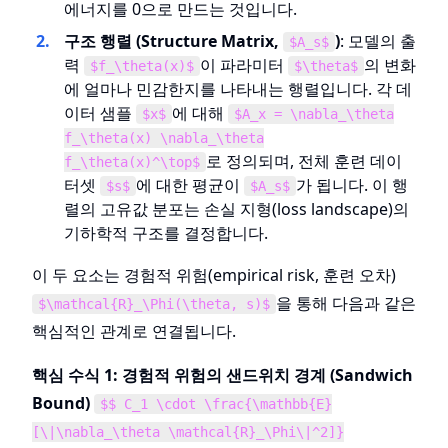
에너지를 0으로 만드는 것입니다.
구조 행렬 (Structure Matrix,
)
: 모델의 출
$A_s$
력
이 파라미터
의 변화
$f_\theta(x)$
$\theta$
에 얼마나 민감한지를 나타내는 행렬입니다. 각 데
이터 샘플
에 대해
$x$
$A_x = \nabla_\theta
f_\theta(x) \nabla_\theta
로 정의되며, 전체 훈련 데이
f_\theta(x)^\top$
터셋
에 대한 평균이
가 됩니다. 이 행
$s$
$A_s$
렬의 고유값 분포는 손실 지형(loss landscape)의
기하학적 구조를 결정합니다.
이 두 요소는 경험적 위험(empirical risk, 훈련 오차)
을 통해 다음과 같은
$\mathcal{R}_\Phi(\theta, s)$
핵심적인 관계로 연결됩니다.
핵심 수식 1: 경험적 위험의 샌드위치 경계 (Sandwich
Bound)
$$ C_1 \cdot \frac{\mathbb{E}
[\|\nabla_\theta \mathcal{R}_\Phi\|^2]}