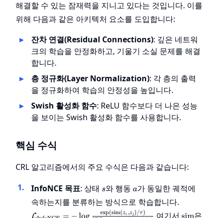
해결할 수 있는 잠재력을 지니고 있다는 것입니다. 이를
위해 다음과 같은 아키텍처 요소를 도입합니다:
잔차 연결(Residual Connections)
: 깊은 네트워
크의 학습을 안정화하고, 기울기 소실 문제를 해결
합니다.
층 정규화(Layer Normalization)
: 각 층의 출력
을 정규화하여 학습의 안정성을 높입니다.
Swish 활성화 함수
: ReLU 함수보다 더 나은 성능
을 보이는 Swish 활성화 함수를 사용합니다.
핵심 수식
CRL 알고리즘에서의 주요 수식은 다음과 같습니다:
s
a
InfoNCE 목표
: 상태
와 행동
가 동일한 궤적에
s
a
\mathcal
속하는지를 분류하는 방식으로 학습합니다.
= -\log \f
\text{si
e
x
p
(
sim
(
,
)
/
)
여기서
은
z
z
τ
=
−
lo
g
sim
L
i
j
InfoNCE