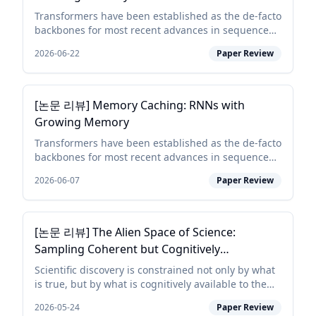
Transformers have been established as the de-facto
backbones for most recent advances in sequence
modeling, mainly due to their growing memory
2026-06-22
Paper Review
capacity that scales with the context length. While
plaus...
[논문 리뷰] Memory Caching: RNNs with
Growing Memory
Transformers have been established as the de-facto
backbones for most recent advances in sequence
modeling, mainly due to their growing memory
2026-06-07
Paper Review
capacity that scales with the context length. While
plaus...
[논문 리뷰] The Alien Space of Science:
Sampling Coherent but Cognitively
Unavailable Research Directions
Scientific discovery is constrained not only by what
is true, but by what is cognitively available to the
researchers currently exploring a field. Many
2026-05-24
Paper Review
directions are coherent in light of the literatu...