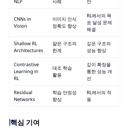
NLP
사례
안
RL에서의 목
CNNs in
이미지 인식
표 달성 문제
Vision
정확도 향상
해결
Shallow RL
얕은 구조의
깊은 구조의
Architectures
한계
성능 향상
Contrastive
깊이 확장을
대조 학습
Learning in
통한 성능 개
활용
RL
선
Residual
학습 안정성
RL에서의 적
Networks
향상
용
핵심 기여