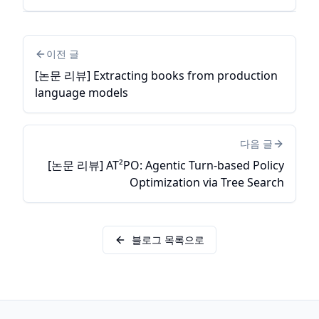
이전 글
[논문 리뷰] Extracting books from production
language models
다음 글
[논문 리뷰] AT²PO: Agentic Turn-based Policy
Optimization via Tree Search
블로그 목록으로