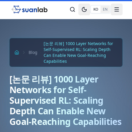
본문으로 건너뛰기
KO
EN
Toggle theme
Toggle
[논문 리뷰] 1000 Layer Networks for
Self-Supervised RL: Scaling Depth
Blog
Can Enable New Goal-Reaching
Capabilities
[논문 리뷰] 1000 Layer
Networks for Self-
Supervised RL: Scaling
Depth Can Enable New
Goal-Reaching Capabilities