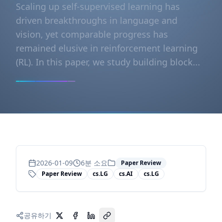
Scaling up self-supervised learning has
driven breakthroughs in language and
vision, yet comparable progress has
remained elusive in reinforcement learning
(RL). In this paper, we study building block...
2026-01-09
6
분 소요
Paper Review
Paper Review
cs.LG
cs.AI
cs.LG
공유하기