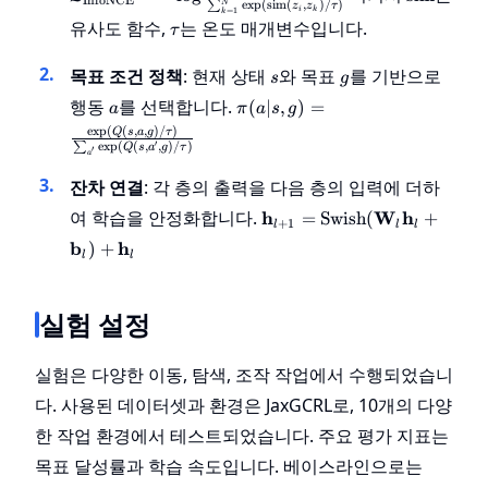
(z_i, z_j) 
e
x
p
(
sim
(
,
)
/
)
N
∑
z
z
τ
i
=
1
k
k
\tau
{\sum_{k
유사도 함수,
는 온도 매개변수입니다.
τ
\exp(\text
\tau)}
s
g
목표 조건 정책
: 현재 상태
와 목표
를 기반으로
s
g
a
\pi(a | s, g) =
행동
를 선택합니다.
(
∣
,
)
=
a
π
a
s
g
\frac{\exp(Q(s,
e
x
p
(
(
,
,
)
/
)
Q
s
a
g
τ
a, g) / \tau)}
′
e
x
p
(
(
,
,
)
/
)
∑
Q
s
a
g
τ
′
a
{\sum_{a'}
잔차 연결
: 각 층의 출력을 다음 층의 입력에 더하
\exp(Q(s, a', g)
/ \tau)}
\mathbf{h}_{l+1}
여 학습을 안정화합니다.
h
W
h
=
Swish
(
+
+
1
l
l
l
= \text{Swish}
b
h
)
+
(\mathbf{W}_l
l
l
\mathbf{h}_l +
\mathbf{b}_l) +
실험 설정
\mathbf{h}_l
실험은 다양한 이동, 탐색, 조작 작업에서 수행되었습니
다. 사용된 데이터셋과 환경은 JaxGCRL로, 10개의 다양
한 작업 환경에서 테스트되었습니다. 주요 평가 지표는
목표 달성률과 학습 속도입니다. 베이스라인으로는