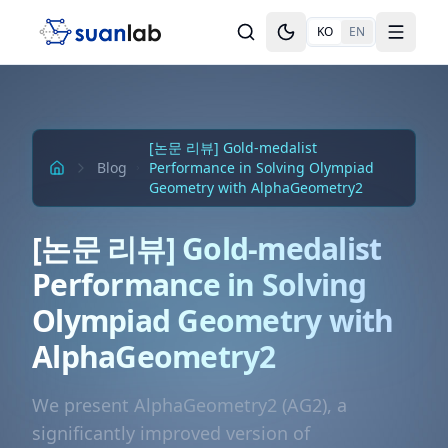
본문으로 건너뛰기
KO
EN
Toggle theme
Toggle
[논문 리뷰] Gold-medalist
Blog
Performance in Solving Olympiad
Geometry with AlphaGeometry2
[논문 리뷰] Gold-medalist
Performance in Solving
Olympiad Geometry with
AlphaGeometry2
We present AlphaGeometry2 (AG2), a
significantly improved version of