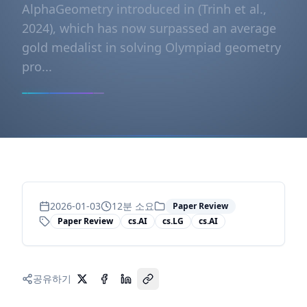
AlphaGeometry introduced in (Trinh et al.,
2024), which has now surpassed an average
gold medalist in solving Olympiad geometry
pro...
2026-01-03
12
분 소요
Paper Review
Paper Review
cs.AI
cs.LG
cs.AI
공유하기