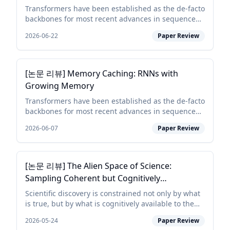
Transformers have been established as the de-facto
backbones for most recent advances in sequence
modeling, mainly due to their growing memory
2026-06-22
Paper Review
capacity that scales with the context length. While
plaus...
[논문 리뷰] Memory Caching: RNNs with
Growing Memory
Transformers have been established as the de-facto
backbones for most recent advances in sequence
modeling, mainly due to their growing memory
2026-06-07
Paper Review
capacity that scales with the context length. While
plaus...
[논문 리뷰] The Alien Space of Science:
Sampling Coherent but Cognitively
Unavailable Research Directions
Scientific discovery is constrained not only by what
is true, but by what is cognitively available to the
researchers currently exploring a field. Many
2026-05-24
Paper Review
directions are coherent in light of the literatu...