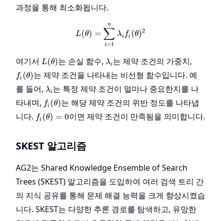
과정을 통해 최소화됩니다.
n
L(\theta) = \sum_{i=1}^{n} 
∑
2
(
)
=
(
)
L
θ
λ
f
θ
i
i
=
1
i
L(\theta)
\lambda_i
f_i(\th
여기서
는 손실 함수,
는 제약 조건의 가중치,
(
)
L
θ
λ
i
는 제약 조건을 나타내는 비선형 함수입니다. 예
(
)
f
θ
i
\lambda_i
를 들어,
는 특정 제약 조건이 얼마나 중요한지를 나
λ
i
f_i(\theta)
타내며,
는 해당 제약 조건의 위반 정도를 나타냅
(
)
f
θ
i
f_i(\theta)
니다.
이면 제약 조건이 만족됨을 의미합니다.
(
)
=
0
f
θ
i
= 0
SKEST 알고리즘
AG2는 Shared Knowledge Ensemble of Search
Trees (SKEST) 알고리즘을 도입하여 여러 검색 트리 간
의 지식 공유를 통해 문제 해결 능력을 크게 향상시켰습
니다. SKEST는 다양한 추론 경로를 탐색하고, 유망한