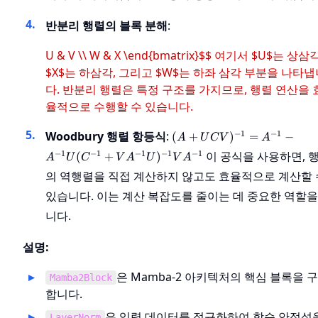
반분리 행렬의 블록 분해
:
U & V \\ W & X \end{bmatrix}$$ 여기서 $U$는 상삼각
$X$는 하삼각, 그리고 $W$는 하좌 삼각 부분을 나타냅
다. 반분리 행렬은 특정 구조를 가지므로, 행렬 연산을 
율적으로 수행할 수 있습니다.
(A + UCV)^{-1} =
−
1
−
1
Woodbury 행렬 항등식
:
(
+
)
=
−
A
U
C
V
A
A^{-1} - A^{-1}U(C^{-1}
−
1
−
1
−
1
−
1
−
1
이 공식을 사용하면, 
(
+
)
A
U
C
V
A
U
V
A
+
의 역행렬을 직접 계산하지 않고도 효율적으로 계산할 
VA^{-1}U)^{-1}VA^{-1}
있습니다. 이는 계산 복잡도를 줄이는 데 중요한 역할을
니다.
설명:
은 Mamba-2 아키텍처의 핵심 블록을 
Mamba2Block
합니다.
은 입력 데이터를 정규화하여 학습 안정성
LayerNorm