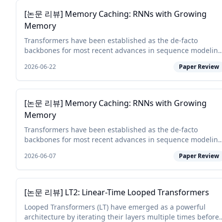
[논문 리뷰] Memory Caching: RNNs with Growing
Memory
Transformers have been established as the de-facto
backbones for most recent advances in sequence modeling
mainly due to their growing memory capacity that scales
2026-06-22
Paper Review
with the context length. While plaus...
[논문 리뷰] Memory Caching: RNNs with Growing
Memory
Transformers have been established as the de-facto
backbones for most recent advances in sequence modeling
mainly due to their growing memory capacity that scales
2026-06-07
Paper Review
with the context length. While plaus...
[논문 리뷰] LT2: Linear-Time Looped Transformers
Looped Transformers (LT) have emerged as a powerful
architecture by iterating their layers multiple times before