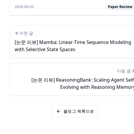
decoding the final token. However, pairing them with full
2026-06-03
Paper Review
attention retains quadratic c...
이전 글
[논문 리뷰] Mamba: Linear-Time Sequence Modeling
with Selective State Spaces
다음 글
[논문 리뷰] ReasoningBank: Scaling Agent Self
Evolving with Reasoning Memor
블로그 목록으로