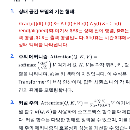
상태 공간 모델의 기본 형태
:
\frac{d}{dt} h(t) &= A h(t) + B x(t) \\ y(t) &= C h(t)
\end{aligned}$$ 여기서 $A$는 상태 전이 행렬, $B$는
력 행렬, $C$는 출력 행렬입니다. $h(t)$는 시간 $t$에
상태 벡터를 나타냅니다.
\text{Attention}(Q, K, V) =
주의 메커니즘
:
Attention
(
,
,
)
=
Q
K
V
\text{softmax}\left(\frac{QK^T}
(
)
Q
K
V
T
여기서
,
,
는 각각 쿼리, 키, 값
Q
K
softmax
V
Q
K
V
{\sqrt{d_k}}\right)V
d
k
d_k
렬을 나타내며,
는 키 벡터의 차원입니다. 이 수식은
d
k
Transformer의 핵심 연산이며, 입력 시퀀스 내의 각 
간의 관계를 모델링합니다.
\text{Attention}
(
,
)
커널 주의
:
여기서
k
Q
K
Attention
(
,
,
)
=
Q
K
V
V
′
(
,
)
∑
k
Q
K
′
(Q, K, V) =
K
k(Q,
널 함수
를 사용하여 소프트맥스 함수를 대체
(
,
)
k
Q
K
\frac{k(Q, K)}
K)
{\sum_{K'} k(Q,
다. 커널 함수는 다양한 형태로 정의될 수 있으며, 이를 
K')}V
해 주의 메커니즘의 효율성과 성능을 개선할 수 있습니