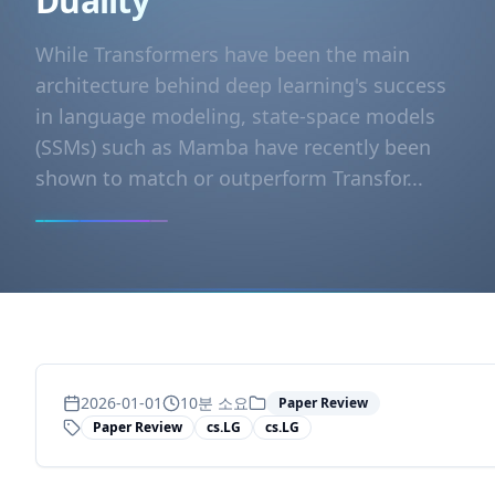
Duality
While Transformers have been the main
architecture behind deep learning's success
in language modeling, state-space models
(SSMs) such as Mamba have recently been
shown to match or outperform Transfor...
2026-01-01
10
분 소요
Paper Review
Paper Review
cs.LG
cs.LG