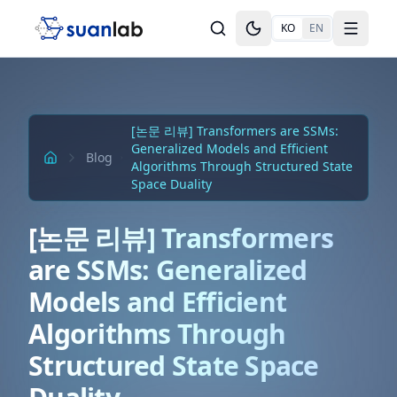
본문으로 건너뛰기
KO
EN
Toggle theme
Toggle
[논문 리뷰] Transformers are SSMs:
Generalized Models and Efficient
Blog
Algorithms Through Structured State
Space Duality
[논문 리뷰] Transformers
are SSMs: Generalized
Models and Efficient
Algorithms Through
Structured State Space