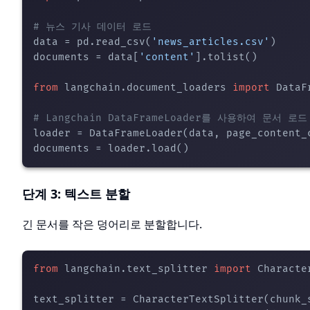
# 뉴스 기사 데이터 로드
data = pd.read_csv(
'news_articles.csv'
)

documents = data[
'content'
].tolist()

from
 langchain.document_loaders 
import
 DataF
# Langchain DataFrameLoader를 사용하여 문서 로드
loader = DataFrameLoader(data, page_content_
단계 3: 텍스트 분할
긴 문서를 작은 덩어리로 분할합니다.
from
 langchain.text_splitter 
import
 Characte
text_splitter = CharacterTextSplitter(chunk_