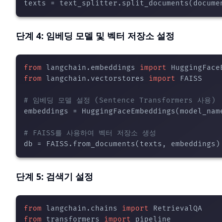
단계 4: 임베딩 모델 및 벡터 저장소 설정
from
 langchain.embeddings 
import
from
 langchain.vectorstores 
import
 FAISS

# 임베딩 모델 설정 (Sentence Transformers 사용)
embeddings = HuggingFaceEmbeddings(model_nam
# FAISS를 사용하여 벡터 저장소 생성
단계 5: 검색기 설정
from
 langchain.chains 
import
from
 transformers 
import
 pipeline
